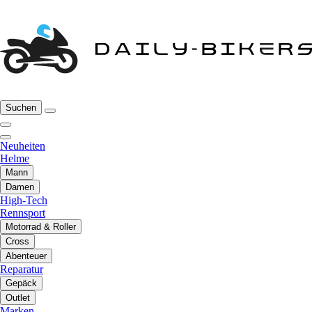
Suchen
Neuheiten
Helme
Mann
Damen
High-Tech
Rennsport
Motorrad & Roller
Cross
Abenteuer
Reparatur
Gepäck
Outlet
Marken