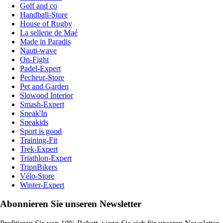
Golf and co
Handball-Store
House of Rugby
La sellerie de Maé
Made in Paradis
Nauti-wave
On-Fight
Padel-Expert
Pecheur-Store
Pet and Garden
Slowood Interior
Smash-Expert
Sneak'In
Sneakids
Sport is good
Training-Fit
Trek-Expert
Triathlon-Expert
TripnBikers
Vélo-Store
Winter-Expert
Abonnieren Sie unseren Newsletter