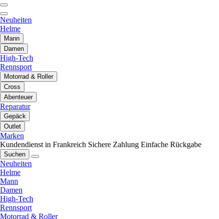
Neuheiten
Helme
Mann
Damen
High-Tech
Rennsport
Motorrad & Roller
Cross
Abenteuer
Reparatur
Gepäck
Outlet
Marken
Kundendienst in Frankreich
Sichere Zahlung
Einfache Rückgabe
Suchen
Neuheiten
Helme
Mann
Damen
High-Tech
Rennsport
Motorrad & Roller