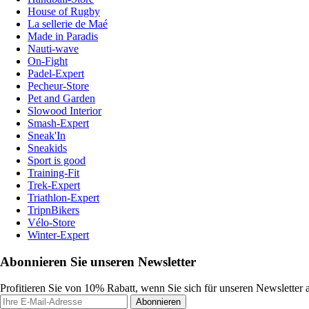
House of Rugby
La sellerie de Maé
Made in Paradis
Nauti-wave
On-Fight
Padel-Expert
Pecheur-Store
Pet and Garden
Slowood Interior
Smash-Expert
Sneak'In
Sneakids
Sport is good
Training-Fit
Trek-Expert
Triathlon-Expert
TripnBikers
Vélo-Store
Winter-Expert
Abonnieren Sie unseren Newsletter
Profitieren Sie von 10% Rabatt, wenn Sie sich für unseren Newsletter
Abonnieren