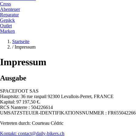
Cross
Abenteuer
Reparatur
Gepäck
Outlet
Marken
Startseite
/
Impressum
Impressum
Ausgabe
SPACEFOOT SAS
Hauptsitz: 36 rue raspail 92300 Levallois-Perret, FRANCE
Kapital: 97 197,50 €.
RCS Nanterre : 504226614
UMSATZSTEUER-IDENTIFIKATIONSNUMMER : FR655042266
Vertreten durch: Courteau Cédric
Kontakt: contact@daily-bikers.ch