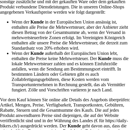
sonstige zusätzliche und mit der gekauften Ware oder dem gekauften
Produkt verbundene Dienstleistungen. Die in unseren Online-Shops
angegebenen Verkaufspreise werden wie folgt dargestellt:
Wenn der
Kunde
in der Europäischen Union ansässig ist,
enthalten alle Preise die Mehrwertsteuer, aber der Anbieter zieht
diesen Betrag von der Gesamtsumme ab, wenn der Versand in
mehrwertsteuerfreie Zonen erfolgt. Im Vereinigten Königreich
enthalten alle unsere Preise die Mehrwertsteuer, die derzeit zum
Standardsatz von 20% erhoben wird.
Wenn der
Kunde
außerhalb der Europäischen Union lebt,
enthalten die Preise keine Mehrwertsteuer. Der
Kunde
muss die
lokale Mehrwertsteuer zahlen und es können Einfuhrzölle
anfallen, wenn die Sendung am Bestimmungsort eintrifft. In
bestimmten Ländern oder Gebieten gibt es auch
Zollabfertigungsgebühren, diese Kosten werden vom
Transportunternehmen in Rechnung gestellt, das als Vermittler
fungiert. Zölle und Vorschriften variieren je nach Land.
Vor dem Kauf können Sie online alle Details des Angebots überprüfen:
Artikel, Mengen, Preise, Verfügbarkeit, Transportkosten, Gebühren,
Rabatte, Steuern und die Gesamtsumme des Kaufs. Die auf jedes
Produkt anwendbaren Preise sind diejenigen, die auf der Website
veröffentlicht sind und in der Währung des Landes (€ für https://daily-
bikers.ch/) ausgedrückt werden. Der
Kunde
geht davon aus, dass die