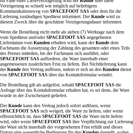
Im Falle einer Lieferverzögerung wird der
Kunde
über diese
Verzögerung so schnell wie möglich auf beliebigem
Kommunikationsweg von
SPACEFOOT SAS
oder dem für die
Lieferung zuständigen Spediteur informiert. Der
Kunde
wird zu
diesem Zweck über die geschätzte Verzögerungsdauer informiert.
Wenn die Bestellung nicht mehr als sieben (7) Werktage nach dem
vom Spediteur und/oder
SPACEFOOT SAS
angegebenen
Lieferdatum vom
Kunden
erhalten wird, kann der
Kunde
dem
Fachmann die Aussetzung der Zahlung des gesamten oder eines Teils
des Preises mitteilen, bis der Fachmann sich ausführt, oder
SPACEFOOT SAS
auffordern, die Ware innerhalb einer
angemessenen zusätzlichen Frist zu liefern. Bei Nichtlieferung kann
der
Kunde
den Vertrag auflösen, indem er sich an den
Kunden
dienst
von
SPACEFOOT SAS
über das Kontaktformular wendet.
Die Bestellung gilt als aufgelöst, sobald
SPACEFOOT SAS
die
Anfrage über das Kontaktformular erhalten hat, es sei denn, die Ware
wurde in der Zwischenzeit geliefert.
Der
Kunde
kann den Vertrag jedoch sofort auflösen, wenn
SPACEFOOT SAS
sich weigert, die Ware zu liefern, oder wenn
offensichtlich ist, dass
SPACEFOOT SAS
die Ware nicht liefern
wird, oder wenn
SPACEFOOT SAS
ihre Verpflichtung zur Lieferung
der Ware nicht innerhalb der vorgesehenen Frist erfüllt und dieses
Datum eine wesentliche Bedingung für den
Kunden
darstellt, wobei