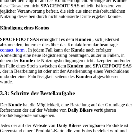
und/oder den Zugriff auf das Konto ermöglicht. Solange der
Kunde
diese Tatsachen nicht
SPACEFOOT SAS
mitteilt, ist letztere von
jeglicher Verantwortung befreit, die sich aus einer missbräuchlichen
Nutzung desselben durch nicht autorisierte Dritte ergeben könnte.
Kündigung eines Kontos
SPACEFOOT SAS
ermöglicht es dem
Kunden
, sich jederzeit
abzumelden, indem er dies über das Kontaktformular beantragt:
contact_form
. In jedem Fall kann der
Kunde
nach erfolgter
Abmeldung eine neue Registrierung beantragen, außer in Fällen, in
denen der
Kunde
die Nutzungsbedingungen nicht akzeptiert und/oder
im Falle eines Streits zwischen dem
Kunden
und
SPACEFOOT SAS
, der in Bearbeitung ist oder mit der Anerkennung eines Verschuldens
und/oder einer Fahrlässigkeit seitens des
Kunden
abgeschlossen
wurde.
3.3: Schritte der Bestellaufgabe
Der
Kunde
hat die Möglichkeit, eine Bestellung auf der Grundlage der
Referenzen der auf der Website von
Daily Bikers
verfügbaren
Produktangebote aufzugeben.
Jedes der auf der Website von
Daily Bikers
verfügbaren Produkte ist
Gegenstand einer "Produkt"-Karte, die von Fotos begleitet wird und