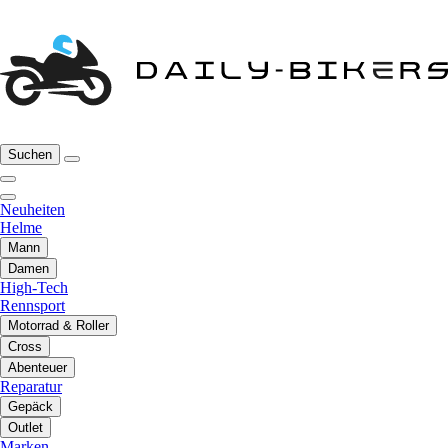
Suchen
Neuheiten
Helme
Mann
Damen
High-Tech
Rennsport
Motorrad & Roller
Cross
Abenteuer
Reparatur
Gepäck
Outlet
Marken