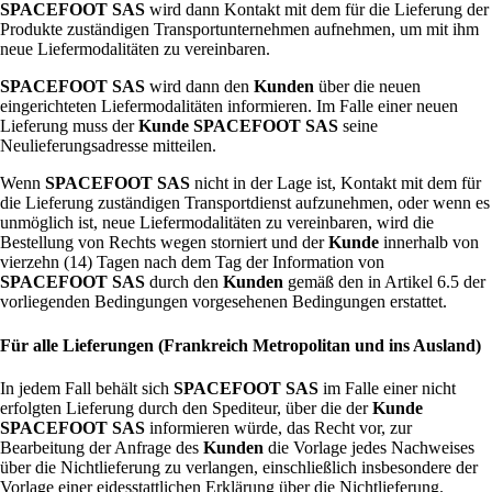
SPACEFOOT SAS
wird dann Kontakt mit dem für die Lieferung der
Produkte zuständigen Transportunternehmen aufnehmen, um mit ihm
neue Liefermodalitäten zu vereinbaren.
SPACEFOOT SAS
wird dann den
Kunden
über die neuen
eingerichteten Liefermodalitäten informieren. Im Falle einer neuen
Lieferung muss der
Kunde
SPACEFOOT SAS
seine
Neulieferungsadresse mitteilen.
Wenn
SPACEFOOT SAS
nicht in der Lage ist, Kontakt mit dem für
die Lieferung zuständigen Transportdienst aufzunehmen, oder wenn es
unmöglich ist, neue Liefermodalitäten zu vereinbaren, wird die
Bestellung von Rechts wegen storniert und der
Kunde
innerhalb von
vierzehn (14) Tagen nach dem Tag der Information von
SPACEFOOT SAS
durch den
Kunden
gemäß den in Artikel 6.5 der
vorliegenden Bedingungen vorgesehenen Bedingungen erstattet.
Für alle Lieferungen (Frankreich Metropolitan und ins Ausland)
In jedem Fall behält sich
SPACEFOOT SAS
im Falle einer nicht
erfolgten Lieferung durch den Spediteur, über die der
Kunde
SPACEFOOT SAS
informieren würde, das Recht vor, zur
Bearbeitung der Anfrage des
Kunden
die Vorlage jedes Nachweises
über die Nichtlieferung zu verlangen, einschließlich insbesondere der
Vorlage einer eidesstattlichen Erklärung über die Nichtlieferung.