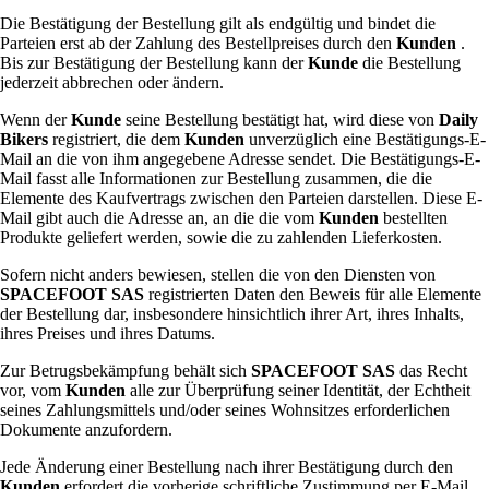
Die Bestätigung der Bestellung gilt als endgültig und bindet die
Parteien erst ab der Zahlung des Bestellpreises durch den
Kunden
.
Bis zur Bestätigung der Bestellung kann der
Kunde
die Bestellung
jederzeit abbrechen oder ändern.
Wenn der
Kunde
seine Bestellung bestätigt hat, wird diese von
Daily
Bikers
registriert, die dem
Kunden
unverzüglich eine Bestätigungs-E-
Mail an die von ihm angegebene Adresse sendet. Die Bestätigungs-E-
Mail fasst alle Informationen zur Bestellung zusammen, die die
Elemente des Kaufvertrags zwischen den Parteien darstellen. Diese E-
Mail gibt auch die Adresse an, an die die vom
Kunden
bestellten
Produkte geliefert werden, sowie die zu zahlenden Lieferkosten.
Sofern nicht anders bewiesen, stellen die von den Diensten von
SPACEFOOT SAS
registrierten Daten den Beweis für alle Elemente
der Bestellung dar, insbesondere hinsichtlich ihrer Art, ihres Inhalts,
ihres Preises und ihres Datums.
Zur Betrugsbekämpfung behält sich
SPACEFOOT SAS
das Recht
vor, vom
Kunden
alle zur Überprüfung seiner Identität, der Echtheit
seines Zahlungsmittels und/oder seines Wohnsitzes erforderlichen
Dokumente anzufordern.
Jede Änderung einer Bestellung nach ihrer Bestätigung durch den
Kunden
erfordert die vorherige schriftliche Zustimmung per E-Mail