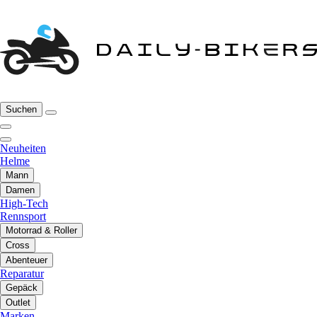
Suchen
Neuheiten
Helme
Mann
Damen
High-Tech
Rennsport
Motorrad & Roller
Cross
Abenteuer
Reparatur
Gepäck
Outlet
Marken