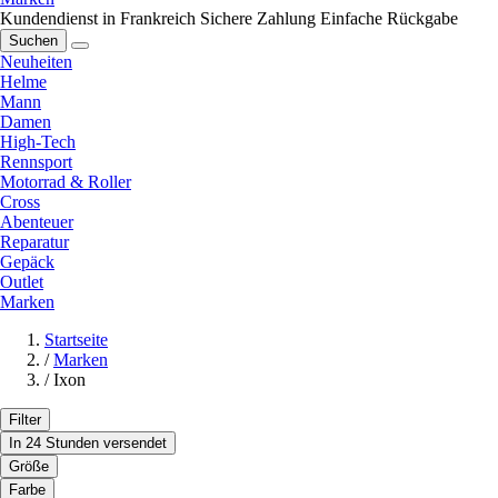
Kundendienst in Frankreich
Sichere Zahlung
Einfache Rückgabe
Suchen
Neuheiten
Helme
Mann
Damen
High-Tech
Rennsport
Motorrad & Roller
Cross
Abenteuer
Reparatur
Gepäck
Outlet
Marken
Startseite
/
Marken
/
Ixon
Filter
In 24 Stunden versendet
Größe
Farbe