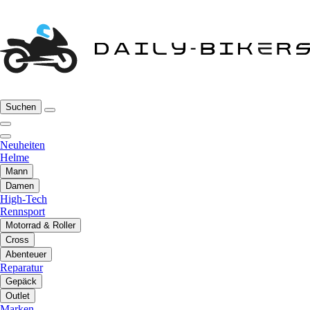
Suchen
Neuheiten
Helme
Mann
Damen
High-Tech
Rennsport
Motorrad & Roller
Cross
Abenteuer
Reparatur
Gepäck
Outlet
Marken