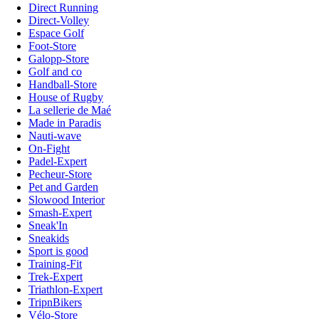
Direct Running
Direct-Volley
Espace Golf
Foot-Store
Galopp-Store
Golf and co
Handball-Store
House of Rugby
La sellerie de Maé
Made in Paradis
Nauti-wave
On-Fight
Padel-Expert
Pecheur-Store
Pet and Garden
Slowood Interior
Smash-Expert
Sneak'In
Sneakids
Sport is good
Training-Fit
Trek-Expert
Triathlon-Expert
TripnBikers
Vélo-Store