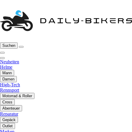
Suchen
Neuheiten
Helme
Mann
Damen
High-Tech
Rennsport
Motorrad & Roller
Cross
Abenteuer
Reparatur
Gepäck
Outlet
Marken