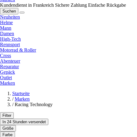
Kundendienst in Frankreich
Sichere Zahlung
Einfache Rückgabe
Suchen
Neuheiten
Helme
Mann
Damen
High-Tech
Rennsport
Motorrad & Roller
Cross
Abenteuer
Reparatur
Gepäck
Outlet
Marken
Startseite
/
Marken
/
Racing Technology
Filter
In 24 Stunden versendet
Größe
Farbe