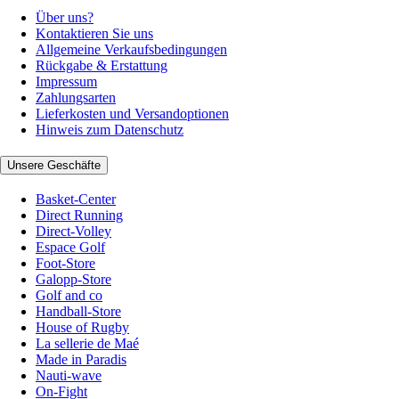
Über uns?
Kontaktieren Sie uns
Allgemeine Verkaufsbedingungen
Rückgabe & Erstattung
Impressum
Zahlungsarten
Lieferkosten und Versandoptionen
Hinweis zum Datenschutz
Unsere Geschäfte
Basket-Center
Direct Running
Direct-Volley
Espace Golf
Foot-Store
Galopp-Store
Golf and co
Handball-Store
House of Rugby
La sellerie de Maé
Made in Paradis
Nauti-wave
On-Fight