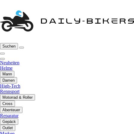
Suchen
Neuheiten
Helme
Mann
Damen
High-Tech
Rennsport
Motorrad & Roller
Cross
Abenteuer
Reparatur
Gepäck
Outlet
Marken