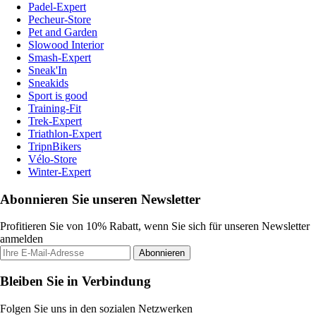
Padel-Expert
Pecheur-Store
Pet and Garden
Slowood Interior
Smash-Expert
Sneak'In
Sneakids
Sport is good
Training-Fit
Trek-Expert
Triathlon-Expert
TripnBikers
Vélo-Store
Winter-Expert
Abonnieren Sie unseren Newsletter
Profitieren Sie von 10% Rabatt, wenn Sie sich für unseren Newsletter
anmelden
Abonnieren
Bleiben Sie in Verbindung
Folgen Sie uns in den sozialen Netzwerken