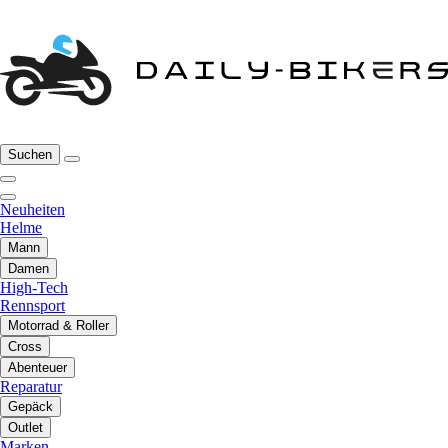
Suchen
Neuheiten
Helme
Mann
Damen
High-Tech
Rennsport
Motorrad & Roller
Cross
Abenteuer
Reparatur
Gepäck
Outlet
Marken