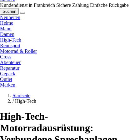
Kundendienst in Frankreich
Sichere Zahlung
Einfache Rückgabe
Suchen
Neuheiten
Helme
Mann
Damen
High-Tech
Rennsport
Motorrad & Roller
Cross
Abenteuer
Reparatur
Gepäck
Outlet
Marken
Startseite
/
High-Tech
High-Tech-
Motorradausrüstung:
Verbundene Sprechanlagen,