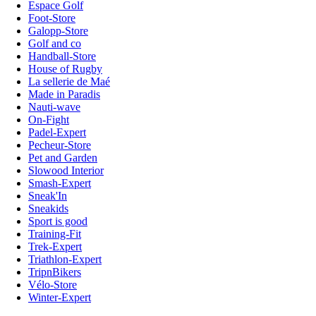
Espace Golf
Foot-Store
Galopp-Store
Golf and co
Handball-Store
House of Rugby
La sellerie de Maé
Made in Paradis
Nauti-wave
On-Fight
Padel-Expert
Pecheur-Store
Pet and Garden
Slowood Interior
Smash-Expert
Sneak'In
Sneakids
Sport is good
Training-Fit
Trek-Expert
Triathlon-Expert
TripnBikers
Vélo-Store
Winter-Expert