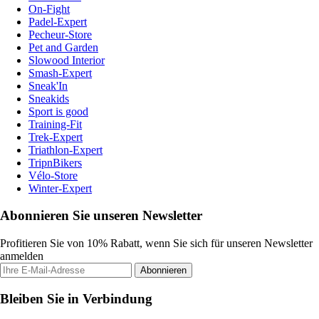
On-Fight
Padel-Expert
Pecheur-Store
Pet and Garden
Slowood Interior
Smash-Expert
Sneak'In
Sneakids
Sport is good
Training-Fit
Trek-Expert
Triathlon-Expert
TripnBikers
Vélo-Store
Winter-Expert
Abonnieren Sie unseren Newsletter
Profitieren Sie von 10% Rabatt, wenn Sie sich für unseren Newsletter
anmelden
Abonnieren
Bleiben Sie in Verbindung