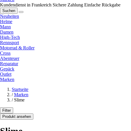
Kundendienst in Frankreich
Sichere Zahlung
Einfache Rückgabe
Suchen
Neuheiten
Helme
Mann
Damen
High-Tech
Rennsport
Motorrad & Roller
Cross
Abenteuer
Reparatur
Gepäck
Outlet
Marken
Startseite
/
Marken
/
Slime
Filter
Produkt ansehen