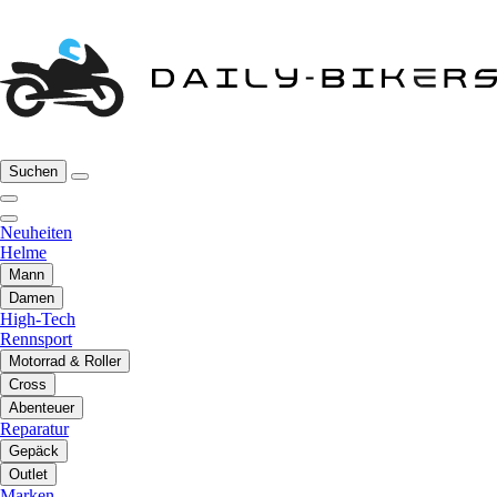
Suchen
Neuheiten
Helme
Mann
Damen
High-Tech
Rennsport
Motorrad & Roller
Cross
Abenteuer
Reparatur
Gepäck
Outlet
Marken