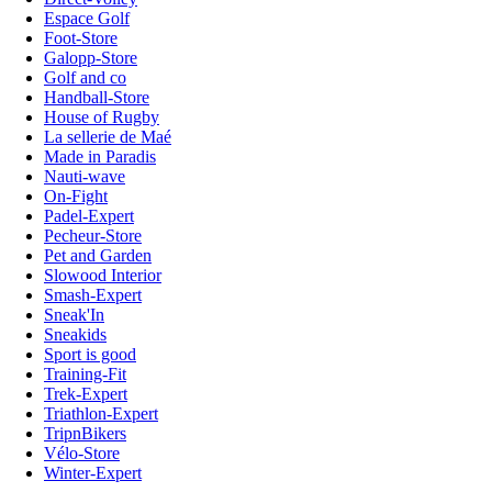
Espace Golf
Foot-Store
Galopp-Store
Golf and co
Handball-Store
House of Rugby
La sellerie de Maé
Made in Paradis
Nauti-wave
On-Fight
Padel-Expert
Pecheur-Store
Pet and Garden
Slowood Interior
Smash-Expert
Sneak'In
Sneakids
Sport is good
Training-Fit
Trek-Expert
Triathlon-Expert
TripnBikers
Vélo-Store
Winter-Expert