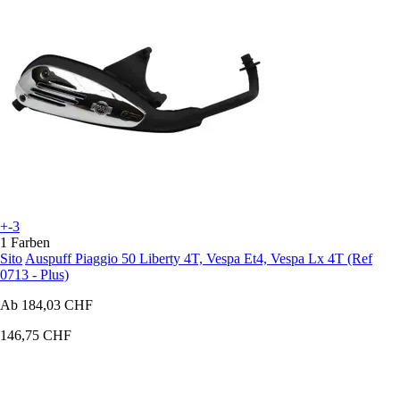
+-3
1 Farben
Sito
Auspuff Piaggio 50 Liberty 4T, Vespa Et4, Vespa Lx 4T (Ref
0713 - Plus)
Ab
184,03 CHF
146,75 CHF