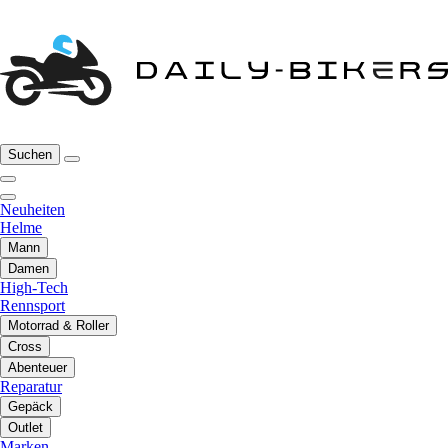
Suchen
Neuheiten
Helme
Mann
Damen
High-Tech
Rennsport
Motorrad & Roller
Cross
Abenteuer
Reparatur
Gepäck
Outlet
Marken