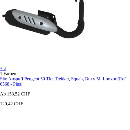
+-3
1 Farben
Sito
Auspuff Peugeot 50 Tkr, Trekker, Squab, Buxy M, Looxor (Ref
0568 - Plus)
Ab
153,52 CHF
120,42 CHF