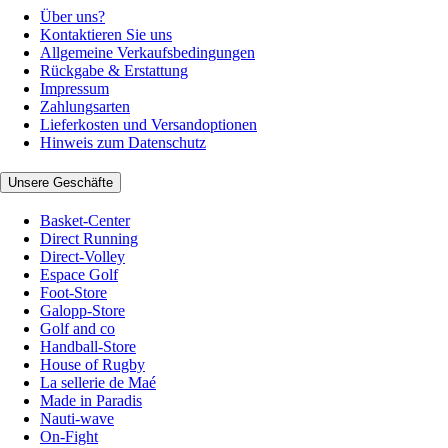
Über uns?
Kontaktieren Sie uns
Allgemeine Verkaufsbedingungen
Rückgabe & Erstattung
Impressum
Zahlungsarten
Lieferkosten und Versandoptionen
Hinweis zum Datenschutz
Unsere Geschäfte
Basket-Center
Direct Running
Direct-Volley
Espace Golf
Foot-Store
Galopp-Store
Golf and co
Handball-Store
House of Rugby
La sellerie de Maé
Made in Paradis
Nauti-wave
On-Fight