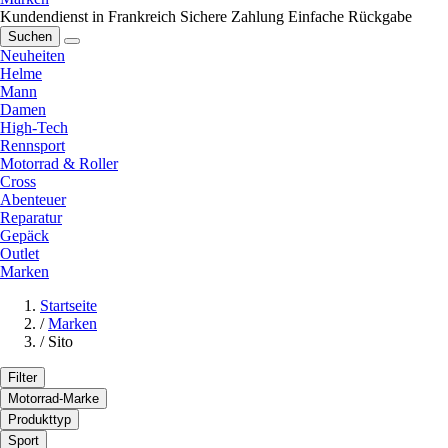
Kundendienst in Frankreich
Sichere Zahlung
Einfache Rückgabe
Suchen
Neuheiten
Helme
Mann
Damen
High-Tech
Rennsport
Motorrad & Roller
Cross
Abenteuer
Reparatur
Gepäck
Outlet
Marken
Startseite
/
Marken
/
Sito
Filter
Motorrad-Marke
Produkttyp
Sport