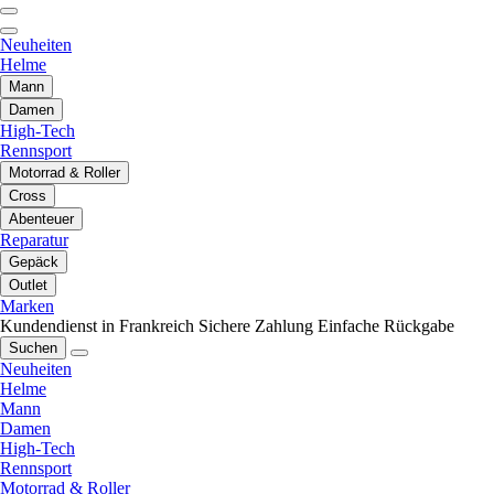
Neuheiten
Helme
Mann
Damen
High-Tech
Rennsport
Motorrad & Roller
Cross
Abenteuer
Reparatur
Gepäck
Outlet
Marken
Kundendienst in Frankreich
Sichere Zahlung
Einfache Rückgabe
Suchen
Neuheiten
Helme
Mann
Damen
High-Tech
Rennsport
Motorrad & Roller