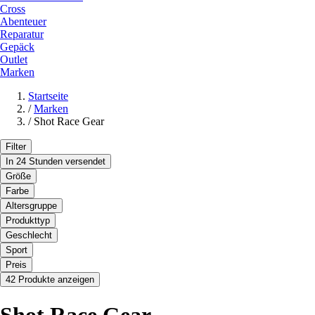
Cross
Abenteuer
Reparatur
Gepäck
Outlet
Marken
Startseite
/
Marken
/
Shot Race Gear
Filter
In 24 Stunden versendet
Größe
Farbe
Altersgruppe
Produkttyp
Geschlecht
Sport
Preis
42 Produkte anzeigen
Shot Race Gear