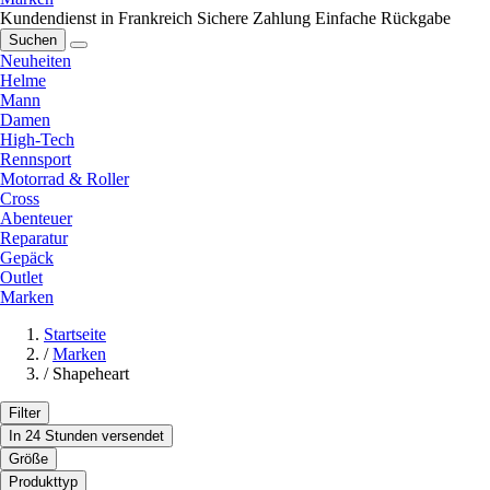
Kundendienst in Frankreich
Sichere Zahlung
Einfache Rückgabe
Suchen
Neuheiten
Helme
Mann
Damen
High-Tech
Rennsport
Motorrad & Roller
Cross
Abenteuer
Reparatur
Gepäck
Outlet
Marken
Startseite
/
Marken
/
Shapeheart
Filter
In 24 Stunden versendet
Größe
Produkttyp