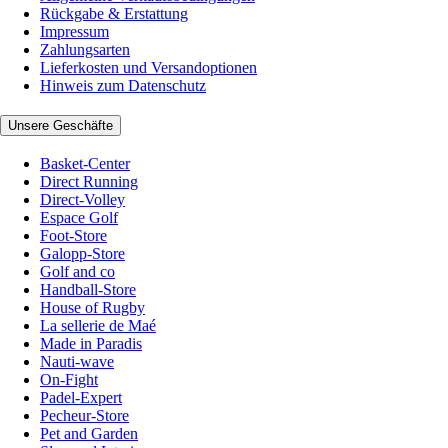
Rückgabe & Erstattung
Impressum
Zahlungsarten
Lieferkosten und Versandoptionen
Hinweis zum Datenschutz
Unsere Geschäfte
Basket-Center
Direct Running
Direct-Volley
Espace Golf
Foot-Store
Galopp-Store
Golf and co
Handball-Store
House of Rugby
La sellerie de Maé
Made in Paradis
Nauti-wave
On-Fight
Padel-Expert
Pecheur-Store
Pet and Garden