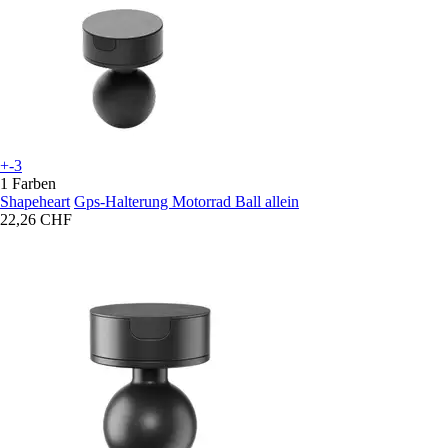
+-3
1 Farben
Shapeheart
Gps-Halterung Motorrad Ball allein
22,26 CHF