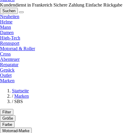
Kundendienst in Frankreich
Sichere Zahlung
Einfache Rückgabe
Suchen
Neuheiten
Helme
Mann
Damen
High-Tech
Rennsport
Motorrad & Roller
Cross
Abenteuer
Reparatur
Gepäck
Outlet
Marken
Startseite
/
Marken
/
SBS
Filter
Größe
Farbe
Motorrad-Marke