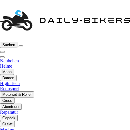
Suchen
Neuheiten
Helme
Mann
Damen
High-Tech
Rennsport
Motorrad & Roller
Cross
Abenteuer
Reparatur
Gepäck
Outlet
Marken