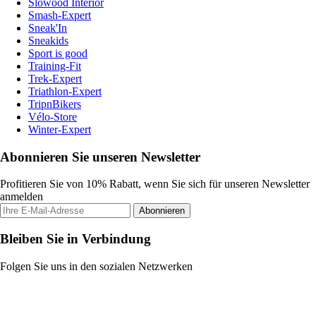
Slowood Interior
Smash-Expert
Sneak'In
Sneakids
Sport is good
Training-Fit
Trek-Expert
Triathlon-Expert
TripnBikers
Vélo-Store
Winter-Expert
Abonnieren Sie unseren Newsletter
Profitieren Sie von 10% Rabatt, wenn Sie sich für unseren Newsletter
anmelden
Abonnieren
Bleiben Sie in Verbindung
Folgen Sie uns in den sozialen Netzwerken