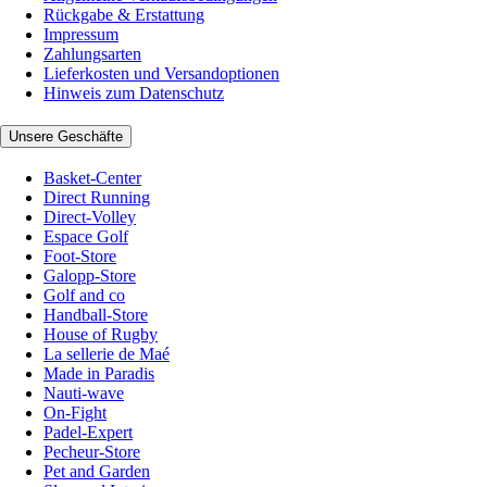
Rückgabe & Erstattung
Impressum
Zahlungsarten
Lieferkosten und Versandoptionen
Hinweis zum Datenschutz
Unsere Geschäfte
Basket-Center
Direct Running
Direct-Volley
Espace Golf
Foot-Store
Galopp-Store
Golf and co
Handball-Store
House of Rugby
La sellerie de Maé
Made in Paradis
Nauti-wave
On-Fight
Padel-Expert
Pecheur-Store
Pet and Garden