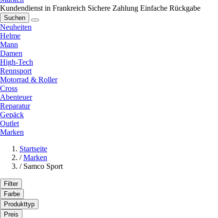
Kundendienst in Frankreich
Sichere Zahlung
Einfache Rückgabe
Suchen
Neuheiten
Helme
Mann
Damen
High-Tech
Rennsport
Motorrad & Roller
Cross
Abenteuer
Reparatur
Gepäck
Outlet
Marken
Startseite
/
Marken
/
Samco Sport
Filter
Farbe
Produkttyp
Preis