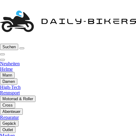
Suchen
Neuheiten
Helme
Mann
Damen
High-Tech
Rennsport
Motorrad & Roller
Cross
Abenteuer
Reparatur
Gepäck
Outlet
Marken