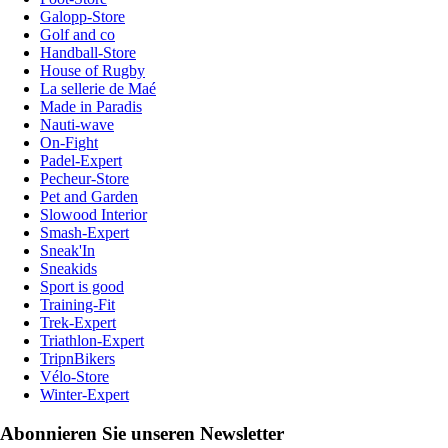
Galopp-Store
Golf and co
Handball-Store
House of Rugby
La sellerie de Maé
Made in Paradis
Nauti-wave
On-Fight
Padel-Expert
Pecheur-Store
Pet and Garden
Slowood Interior
Smash-Expert
Sneak'In
Sneakids
Sport is good
Training-Fit
Trek-Expert
Triathlon-Expert
TripnBikers
Vélo-Store
Winter-Expert
Abonnieren Sie unseren Newsletter