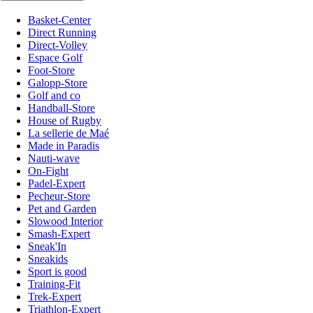
Basket-Center
Direct Running
Direct-Volley
Espace Golf
Foot-Store
Galopp-Store
Golf and co
Handball-Store
House of Rugby
La sellerie de Maé
Made in Paradis
Nauti-wave
On-Fight
Padel-Expert
Pecheur-Store
Pet and Garden
Slowood Interior
Smash-Expert
Sneak'In
Sneakids
Sport is good
Training-Fit
Trek-Expert
Triathlon-Expert