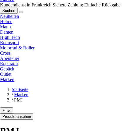
Kundendienst in Frankreich
Sichere Zahlung
Einfache Rückgabe
Suchen
Neuheiten
Helme
Mann
Damen
High-Tech
Rennsport
Motorrad & Roller
Cross
Abenteuer
Reparatur
Gepäck
Outlet
Marken
Startseite
/
Marken
/
PMJ
Filter
Produkt ansehen