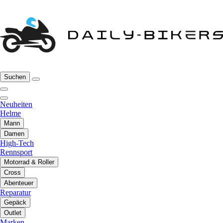
Suchen
Neuheiten
Helme
Mann
Damen
High-Tech
Rennsport
Motorrad & Roller
Cross
Abenteuer
Reparatur
Gepäck
Outlet
Marken