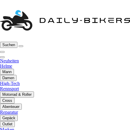
Suchen
Neuheiten
Helme
Mann
Damen
High-Tech
Rennsport
Motorrad & Roller
Cross
Abenteuer
Reparatur
Gepäck
Outlet
Marken