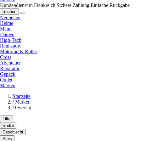
Kundendienst in Frankreich
Sichere Zahlung
Einfache Rückgabe
Suchen
Neuheiten
Helme
Mann
Damen
High-Tech
Rennsport
Motorrad & Roller
Cross
Abenteuer
Reparatur
Gepäck
Outlet
Marken
Startseite
/
Marken
/
Overlap
Filter
Größe
Geschlecht
Preis