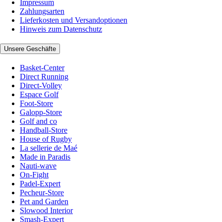
Impressum
Zahlungsarten
Lieferkosten und Versandoptionen
Hinweis zum Datenschutz
Unsere Geschäfte
Basket-Center
Direct Running
Direct-Volley
Espace Golf
Foot-Store
Galopp-Store
Golf and co
Handball-Store
House of Rugby
La sellerie de Maé
Made in Paradis
Nauti-wave
On-Fight
Padel-Expert
Pecheur-Store
Pet and Garden
Slowood Interior
Smash-Expert