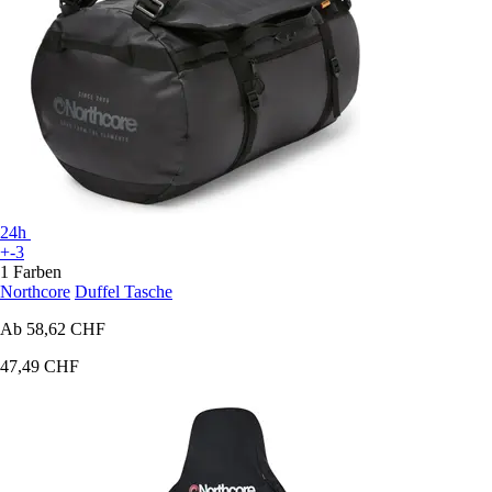
24h
+-3
1 Farben
Northcore
Duffel Tasche
Ab
58,62 CHF
47,49 CHF