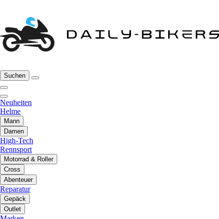
Suchen
Neuheiten
Helme
Mann
Damen
High-Tech
Rennsport
Motorrad & Roller
Cross
Abenteuer
Reparatur
Gepäck
Outlet
Marken