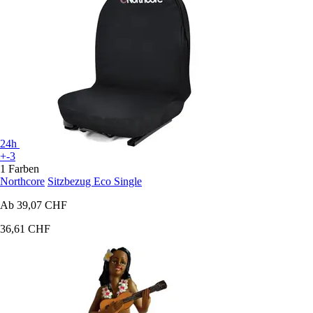
24h
+-3
1 Farben
Northcore
Sitzbezug Eco Single
Ab
39,07 CHF
36,61 CHF