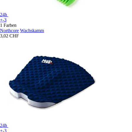
24h
+-3
1 Farben
Northcore
Wachskamm
3,02 CHF
24h
+-3