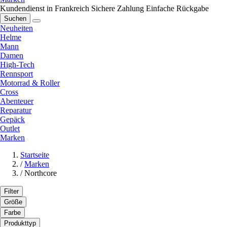
Kundendienst in Frankreich
Sichere Zahlung
Einfache Rückgabe
Suchen
Neuheiten
Helme
Mann
Damen
High-Tech
Rennsport
Motorrad & Roller
Cross
Abenteuer
Reparatur
Gepäck
Outlet
Marken
Startseite
/
Marken
/
Northcore
Filter
Größe
Farbe
Produkttyp