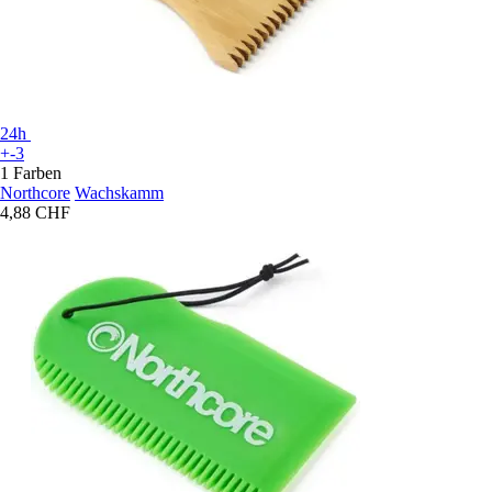
24h
+-3
1 Farben
Northcore
Wachskamm
4,88 CHF