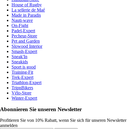
House of Rugby
La sellerie de Maé
Made in Paradis
Nauti-wave
On-Fight
Padel-Expert
Pecheur-Store
Pet and Garden
Slowood Interior
Smash-Expert
Sneak'In
Sneakids
Sport is good
Training-Fit
Trek-Expert
Triathlon-Expert
TripnBikers
Vélo-Store
Winter-Expert
Abonnieren Sie unseren Newsletter
Profitieren Sie von 10% Rabatt, wenn Sie sich für unseren Newsletter
anmelden