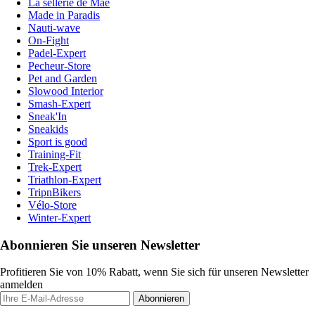
La sellerie de Maé
Made in Paradis
Nauti-wave
On-Fight
Padel-Expert
Pecheur-Store
Pet and Garden
Slowood Interior
Smash-Expert
Sneak'In
Sneakids
Sport is good
Training-Fit
Trek-Expert
Triathlon-Expert
TripnBikers
Vélo-Store
Winter-Expert
Abonnieren Sie unseren Newsletter
Profitieren Sie von 10% Rabatt, wenn Sie sich für unseren Newsletter
anmelden
Abonnieren