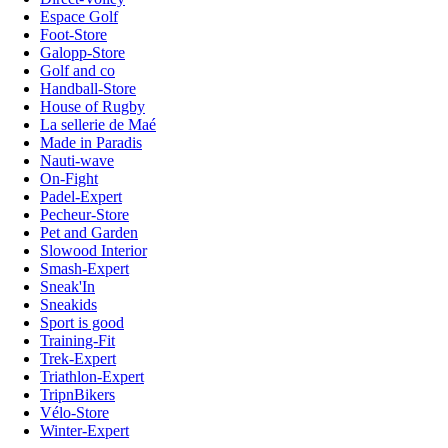
Espace Golf
Foot-Store
Galopp-Store
Golf and co
Handball-Store
House of Rugby
La sellerie de Maé
Made in Paradis
Nauti-wave
On-Fight
Padel-Expert
Pecheur-Store
Pet and Garden
Slowood Interior
Smash-Expert
Sneak'In
Sneakids
Sport is good
Training-Fit
Trek-Expert
Triathlon-Expert
TripnBikers
Vélo-Store
Winter-Expert