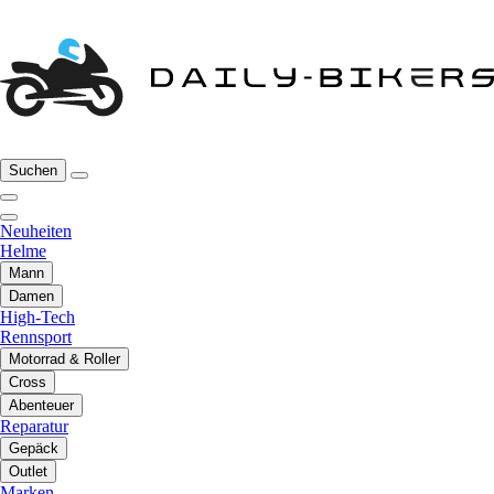
Suchen
Neuheiten
Helme
Mann
Damen
High-Tech
Rennsport
Motorrad & Roller
Cross
Abenteuer
Reparatur
Gepäck
Outlet
Marken