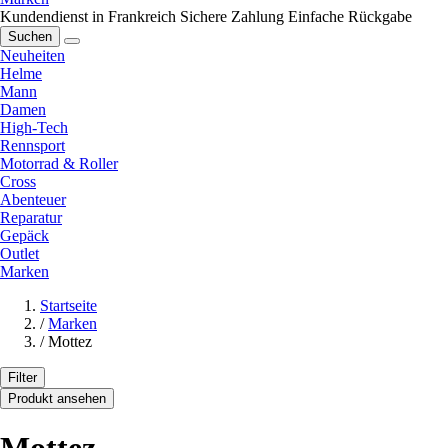
Kundendienst in Frankreich
Sichere Zahlung
Einfache Rückgabe
Suchen
Neuheiten
Helme
Mann
Damen
High-Tech
Rennsport
Motorrad & Roller
Cross
Abenteuer
Reparatur
Gepäck
Outlet
Marken
Startseite
/
Marken
/
Mottez
Filter
Produkt ansehen