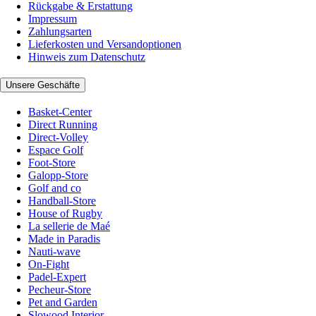
Rückgabe & Erstattung
Impressum
Zahlungsarten
Lieferkosten und Versandoptionen
Hinweis zum Datenschutz
Unsere Geschäfte
Basket-Center
Direct Running
Direct-Volley
Espace Golf
Foot-Store
Galopp-Store
Golf and co
Handball-Store
House of Rugby
La sellerie de Maé
Made in Paradis
Nauti-wave
On-Fight
Padel-Expert
Pecheur-Store
Pet and Garden
Slowood Interior