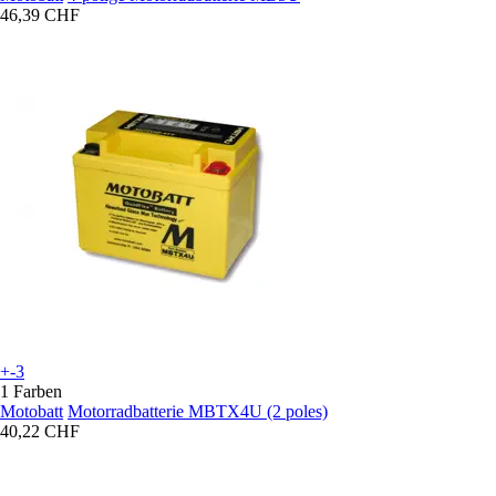
46,39 CHF
+-3
1 Farben
Motobatt
Motorradbatterie MBTX4U (2 poles)
40,22 CHF