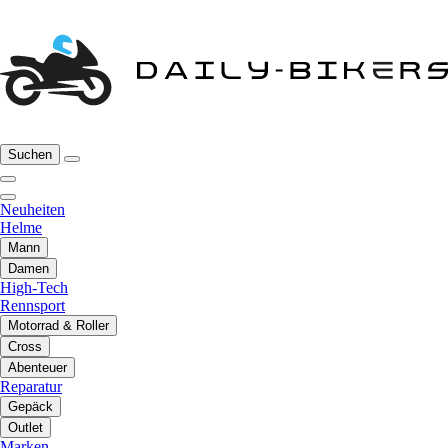
Suchen
Neuheiten
Helme
Mann
Damen
High-Tech
Rennsport
Motorrad & Roller
Cross
Abenteuer
Reparatur
Gepäck
Outlet
Marken