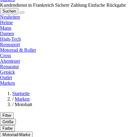
Kundendienst in Frankreich
Sichere Zahlung
Einfache Rückgabe
Suchen
Neuheiten
Helme
Mann
Damen
High-Tech
Rennsport
Motorrad & Roller
Cross
Abenteuer
Reparatur
Gepäck
Outlet
Marken
Startseite
/
Marken
/
Motobatt
Filter
Größe
Farbe
Motorrad-Marke