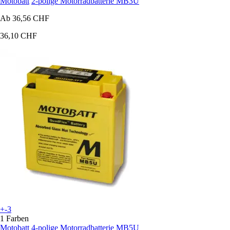
Motobatt
2-polige Motorradbatterie MB3U
Ab
36,56 CHF
36,10 CHF
+-3
1 Farben
Motobatt
4-polige Motorradbatterie MB5U