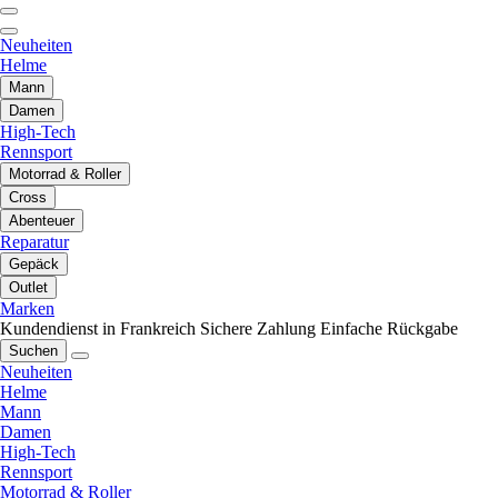
Neuheiten
Helme
Mann
Damen
High-Tech
Rennsport
Motorrad & Roller
Cross
Abenteuer
Reparatur
Gepäck
Outlet
Marken
Kundendienst in Frankreich
Sichere Zahlung
Einfache Rückgabe
Suchen
Neuheiten
Helme
Mann
Damen
High-Tech
Rennsport
Motorrad & Roller