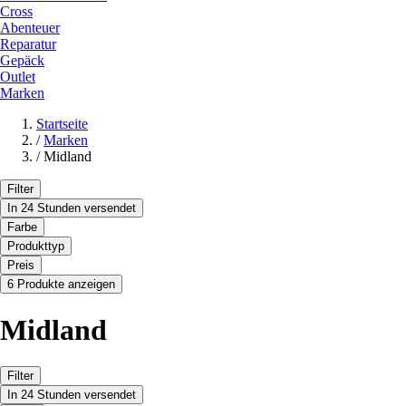
Cross
Abenteuer
Reparatur
Gepäck
Outlet
Marken
Startseite
/
Marken
/
Midland
Filter
In 24 Stunden versendet
Farbe
Produkttyp
Preis
6 Produkte anzeigen
Midland
Filter
In 24 Stunden versendet