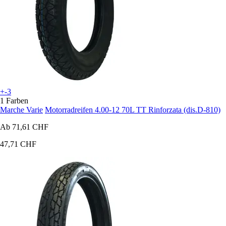
+-3
1 Farben
Marche Varie
Motorradreifen 4.00-12 70L TT Rinforzata (dis.D-810)
Ab
71,61 CHF
47,71 CHF