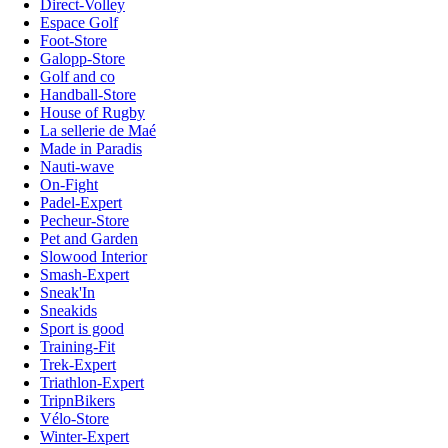
Direct-Volley
Espace Golf
Foot-Store
Galopp-Store
Golf and co
Handball-Store
House of Rugby
La sellerie de Maé
Made in Paradis
Nauti-wave
On-Fight
Padel-Expert
Pecheur-Store
Pet and Garden
Slowood Interior
Smash-Expert
Sneak'In
Sneakids
Sport is good
Training-Fit
Trek-Expert
Triathlon-Expert
TripnBikers
Vélo-Store
Winter-Expert