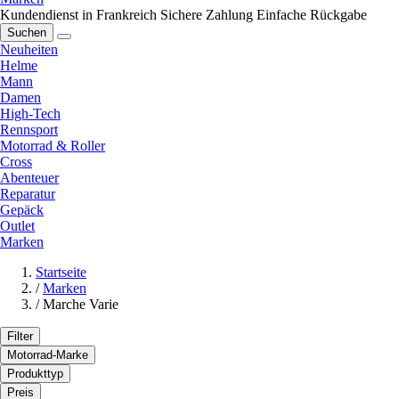
Kundendienst in Frankreich
Sichere Zahlung
Einfache Rückgabe
Suchen
Neuheiten
Helme
Mann
Damen
High-Tech
Rennsport
Motorrad & Roller
Cross
Abenteuer
Reparatur
Gepäck
Outlet
Marken
Startseite
/
Marken
/
Marche Varie
Filter
Motorrad-Marke
Produkttyp
Preis