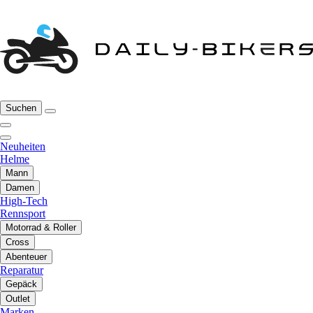
Suchen
Neuheiten
Helme
Mann
Damen
High-Tech
Rennsport
Motorrad & Roller
Cross
Abenteuer
Reparatur
Gepäck
Outlet
Marken