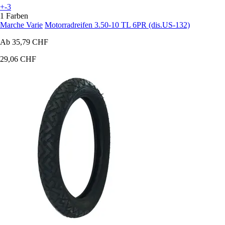
+-3
1 Farben
Marche Varie
Motorradreifen 3.50-10 TL 6PR (dis.US-132)
Ab
35,79 CHF
29,06 CHF