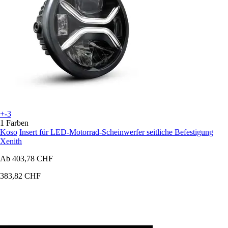
+-3
1 Farben
Koso
Insert für LED-Motorrad-Scheinwerfer seitliche Befestigung
Xenith
Ab
403,78 CHF
383,82 CHF