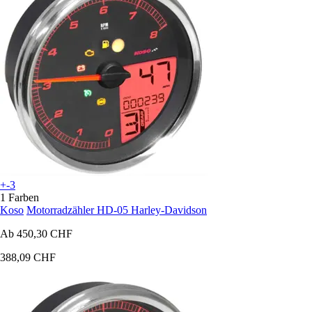
+-3
1 Farben
Koso
Motorradzähler HD-05 Harley-Davidson
Ab
450,30 CHF
388,09 CHF