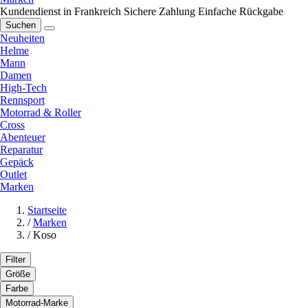
Kundendienst in Frankreich
Sichere Zahlung
Einfache Rückgabe
Suchen
Neuheiten
Helme
Mann
Damen
High-Tech
Rennsport
Motorrad & Roller
Cross
Abenteuer
Reparatur
Gepäck
Outlet
Marken
Startseite
/
Marken
/
Koso
Filter
Größe
Farbe
Motorrad-Marke