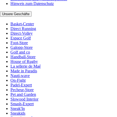
Hinweis zum Datenschutz
Unsere Geschäfte
Basket-Center
Direct Running
Direct-Volley
Espace Golf
Foot-Store
Galopp-Store
Golf and co
Handball-Store
House of Rugby
La sellerie de Maé
Made in Paradis
Nauti-wave
On-Fight
Padel-Expert
Pecheur-Store
Pet and Garden
Slowood Interior
Smash-Expert
Sneak'In
Sneakids