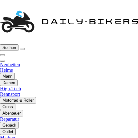
Suchen
Neuheiten
Helme
Mann
Damen
High-Tech
Rennsport
Motorrad & Roller
Cross
Abenteuer
Reparatur
Gepäck
Outlet
Marken