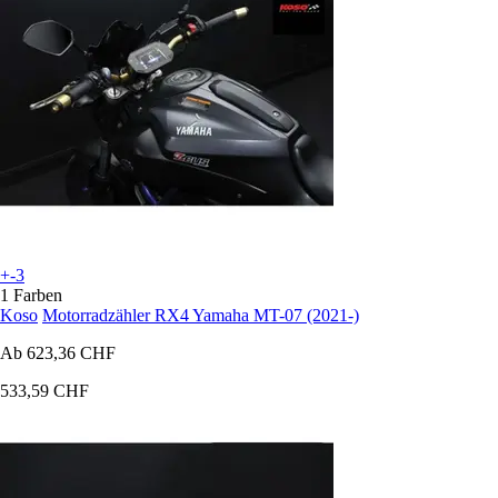
+-3
1 Farben
Koso
Motorradzähler RX4 Yamaha MT-07 (2021-)
Ab
623,36 CHF
533,59 CHF