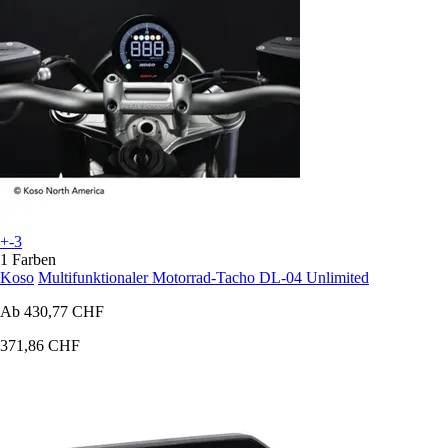
+-3
1 Farben
Koso
Multifunktionaler Motorrad-Tacho DL-04 Unlimited
Ab
430,77 CHF
371,86 CHF