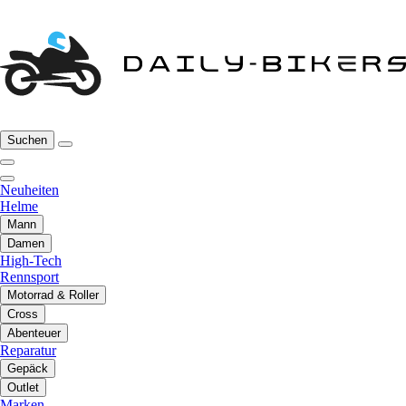
Suchen
Neuheiten
Helme
Mann
Damen
High-Tech
Rennsport
Motorrad & Roller
Cross
Abenteuer
Reparatur
Gepäck
Outlet
Marken