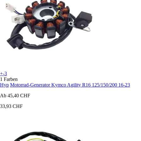
+-3
1 Farben
Hyp
Motorrad-Generator Kymco Agility R16 125/150/200 16-23
Ab
45,40 CHF
33,93 CHF