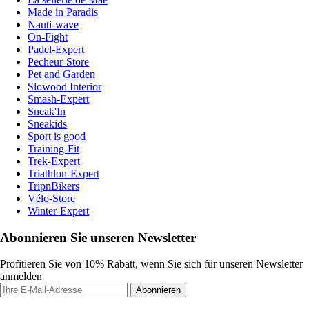
Made in Paradis
Nauti-wave
On-Fight
Padel-Expert
Pecheur-Store
Pet and Garden
Slowood Interior
Smash-Expert
Sneak'In
Sneakids
Sport is good
Training-Fit
Trek-Expert
Triathlon-Expert
TripnBikers
Vélo-Store
Winter-Expert
Abonnieren Sie unseren Newsletter
Profitieren Sie von 10% Rabatt, wenn Sie sich für unseren Newsletter
anmelden
Abonnieren