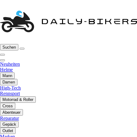
Suchen
Neuheiten
Helme
Mann
Damen
High-Tech
Rennsport
Motorrad & Roller
Cross
Abenteuer
Reparatur
Gepäck
Outlet
Marken