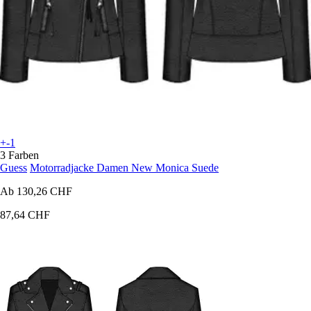
+-1
3 Farben
Guess
Motorradjacke Damen New Monica Suede
Ab
130,26 CHF
87,64 CHF