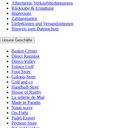
Allgemeine Verkaufsbedingungen
Rückgabe & Erstattung
Impressum
Zahlungsarten
Lieferkosten und Versandoptionen
Hinweis zum Datenschutz
Unsere Geschäfte
Basket-Center
Direct Running
Direct-Volley
Espace Golf
Foot-Store
Galopp-Store
Golf and co
Handball-Store
House of Rugby
La sellerie de Maé
Made in Paradis
Nauti-wave
On-Fight
Padel-Expert
Pecheur-Store