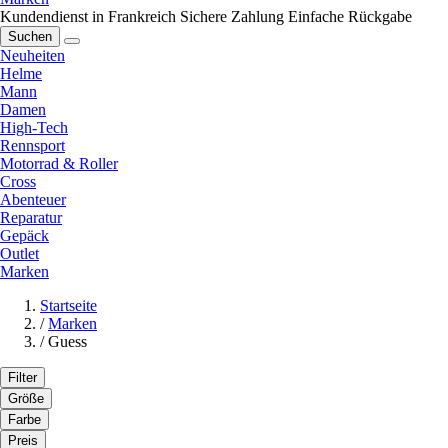
Kundendienst in Frankreich
Sichere Zahlung
Einfache Rückgabe
Suchen
Neuheiten
Helme
Mann
Damen
High-Tech
Rennsport
Motorrad & Roller
Cross
Abenteuer
Reparatur
Gepäck
Outlet
Marken
Startseite
/
Marken
/
Guess
Filter
Größe
Farbe
Preis