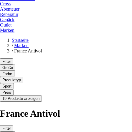
Cross
Abenteuer
Reparatur
Gepäck
Outlet
Marken
Startseite
/
Marken
/
France Antivol
Filter
Größe
Farbe
Produkttyp
Sport
Preis
19 Produkte anzeigen
France Antivol
Filter