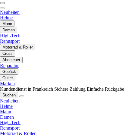
Neuheiten
Helme
Mann
Damen
High-Tech
Rennsport
Motorrad & Roller
Cross
Abenteuer
Reparatur
Gepäck
Outlet
Marken
Kundendienst in Frankreich
Sichere Zahlung
Einfache Rückgabe
Suchen
Neuheiten
Helme
Mann
Damen
High-Tech
Rennsport
Motorrad & Roller