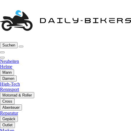
Suchen
Neuheiten
Helme
Mann
Damen
High-Tech
Rennsport
Motorrad & Roller
Cross
Abenteuer
Reparatur
Gepäck
Outlet
Marken