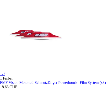
+-3
1 Farben
FMF Vision
Motorrad-Schmutzfänger Powerbomb - Film System (x3)
18,68 CHF