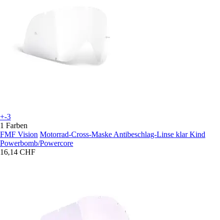
+-3
1 Farben
FMF Vision
Motorrad-Cross-Maske Antibeschlag-Linse klar Kind
Powerbomb/Powercore
16,14 CHF