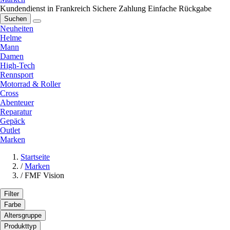
Kundendienst in Frankreich
Sichere Zahlung
Einfache Rückgabe
Suchen
Neuheiten
Helme
Mann
Damen
High-Tech
Rennsport
Motorrad & Roller
Cross
Abenteuer
Reparatur
Gepäck
Outlet
Marken
Startseite
/
Marken
/
FMF Vision
Filter
Farbe
Altersgruppe
Produkttyp