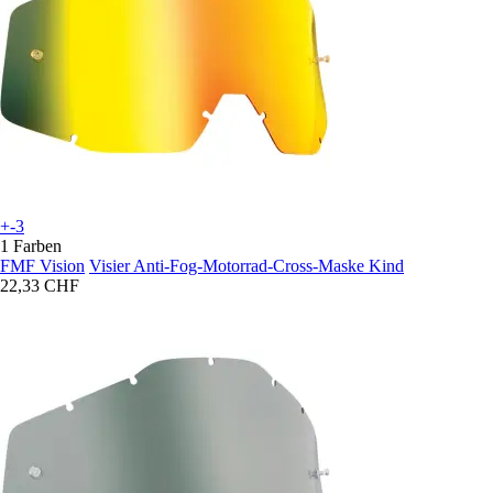
+-3
1 Farben
FMF Vision
Visier Anti-Fog-Motorrad-Cross-Maske Kind
22,33 CHF