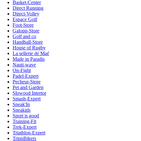
Basket-Center
Direct Running
Direct-Volley
Espace Golf
Foot-Store
Galopp-Store
Golf and co
Handball-Store
House of Rugby
La sellerie de Maé
Made in Paradis
Nauti-wave
On-Fight
Padel-Expert
Pecheur-Store
Pet and Garden
Slowood Interior
Smash-Expert
Sneak'In
Sneakids
Sport is good
Training-Fit
Trek-Expert
Triathlon-Expert
TripnBikers