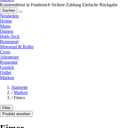
Kundendienst in Frankreich
Sichere Zahlung
Einfache Rückgabe
Suchen
Neuheiten
Helme
Mann
Damen
High-Tech
Rennsport
Motorrad & Roller
Cross
Abenteuer
Reparatur
Gepäck
Outlet
Marken
Startseite
/
Marken
/
Fimco
Filter
Produkt ansehen