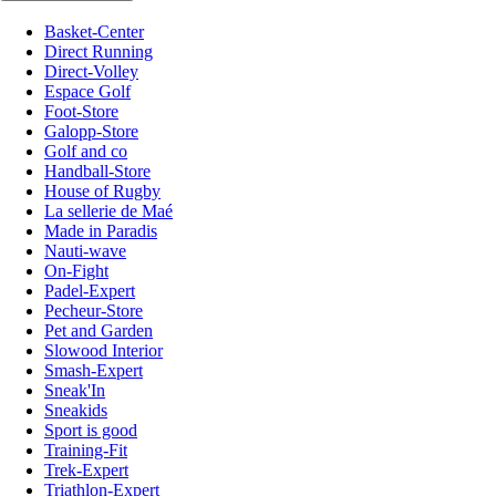
Basket-Center
Direct Running
Direct-Volley
Espace Golf
Foot-Store
Galopp-Store
Golf and co
Handball-Store
House of Rugby
La sellerie de Maé
Made in Paradis
Nauti-wave
On-Fight
Padel-Expert
Pecheur-Store
Pet and Garden
Slowood Interior
Smash-Expert
Sneak'In
Sneakids
Sport is good
Training-Fit
Trek-Expert
Triathlon-Expert