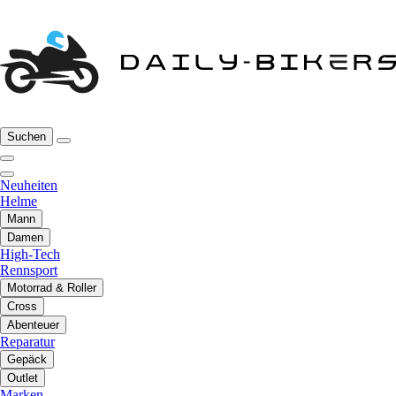
Suchen
Neuheiten
Helme
Mann
Damen
High-Tech
Rennsport
Motorrad & Roller
Cross
Abenteuer
Reparatur
Gepäck
Outlet
Marken