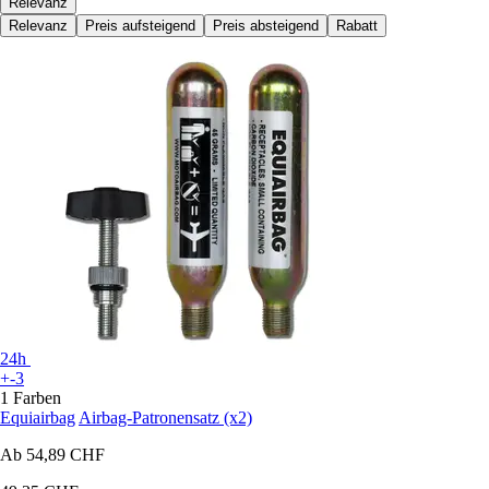
Relevanz
Relevanz
Preis aufsteigend
Preis absteigend
Rabatt
24h
+-3
1 Farben
Equiairbag
Airbag-Patronensatz (x2)
Ab
54,89 CHF