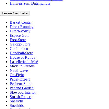
Hinweis zum Datenschutz
Unsere Geschäfte
Basket-Center
Direct Running
Direct-Volley
Espace Golf
Foot-Store
Galopp-Store
Golf and co
Handball-Store
House of Rugby
La sellerie de Maé
Made in Paradis
Nauti-wave
On-Fight
Padel-Expert
Pecheur-Store
Pet and Garden
Slowood Interior
Smash-Expert
Sneak'In
Sneakids