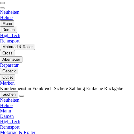
Neuheiten
Helme
Mann
Damen
High-Tech
Rennsport
Motorrad & Roller
Cross
Abenteuer
Reparatur
Gepäck
Outlet
Marken
Kundendienst in Frankreich
Sichere Zahlung
Einfache Rückgabe
Suchen
Neuheiten
Helme
Mann
Damen
High-Tech
Rennsport
Motorrad & Roller