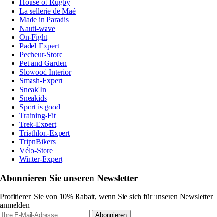
House of Rugby
La sellerie de Maé
Made in Paradis
Nauti-wave
On-Fight
Padel-Expert
Pecheur-Store
Pet and Garden
Slowood Interior
Smash-Expert
Sneak'In
Sneakids
Sport is good
Training-Fit
Trek-Expert
Triathlon-Expert
TripnBikers
Vélo-Store
Winter-Expert
Abonnieren Sie unseren Newsletter
Profitieren Sie von 10% Rabatt, wenn Sie sich für unseren Newsletter
anmelden
Abonnieren