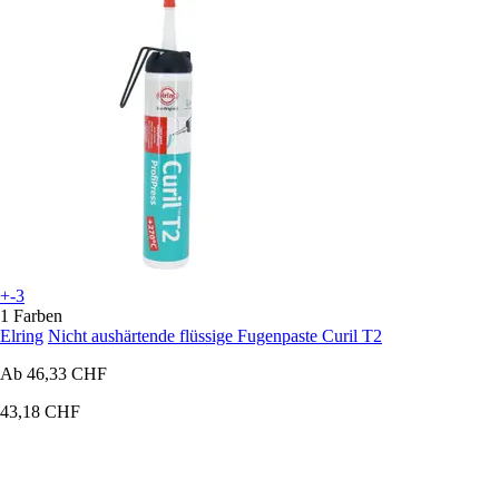
+-3
1 Farben
Elring
Nicht aushärtende flüssige Fugenpaste Curil T2
Ab
46,33 CHF
43,18 CHF