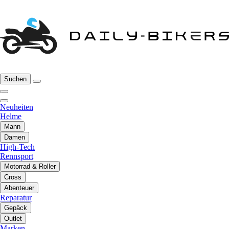
Suchen
Neuheiten
Helme
Mann
Damen
High-Tech
Rennsport
Motorrad & Roller
Cross
Abenteuer
Reparatur
Gepäck
Outlet
Marken