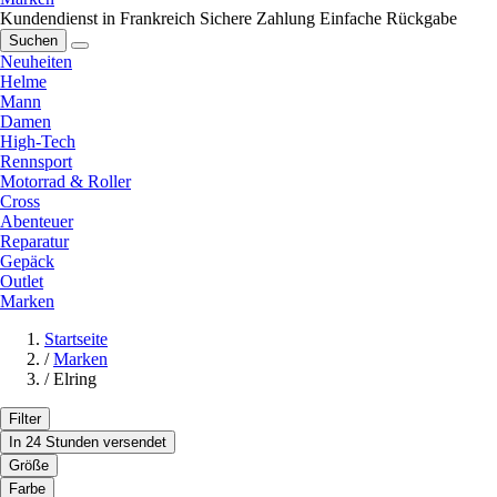
Kundendienst in Frankreich
Sichere Zahlung
Einfache Rückgabe
Suchen
Neuheiten
Helme
Mann
Damen
High-Tech
Rennsport
Motorrad & Roller
Cross
Abenteuer
Reparatur
Gepäck
Outlet
Marken
Startseite
/
Marken
/
Elring
Filter
In 24 Stunden versendet
Größe
Farbe