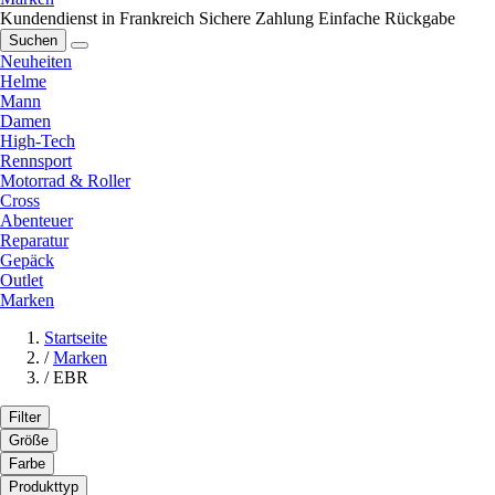
Kundendienst in Frankreich
Sichere Zahlung
Einfache Rückgabe
Suchen
Neuheiten
Helme
Mann
Damen
High-Tech
Rennsport
Motorrad & Roller
Cross
Abenteuer
Reparatur
Gepäck
Outlet
Marken
Startseite
/
Marken
/
EBR
Filter
Größe
Farbe
Produkttyp