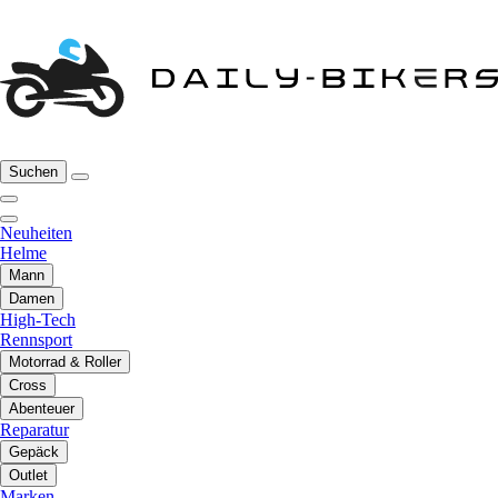
Suchen
Neuheiten
Helme
Mann
Damen
High-Tech
Rennsport
Motorrad & Roller
Cross
Abenteuer
Reparatur
Gepäck
Outlet
Marken