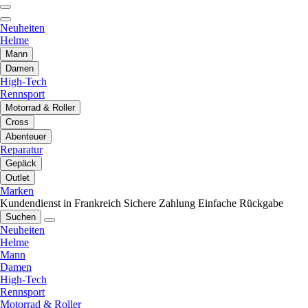
Neuheiten
Helme
Mann
Damen
High-Tech
Rennsport
Motorrad & Roller
Cross
Abenteuer
Reparatur
Gepäck
Outlet
Marken
Kundendienst in Frankreich
Sichere Zahlung
Einfache Rückgabe
Suchen
Neuheiten
Helme
Mann
Damen
High-Tech
Rennsport
Motorrad & Roller