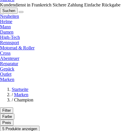
Kundendienst in Frankreich
Sichere Zahlung
Einfache Rückgabe
Suchen
Neuheiten
Helme
Mann
Damen
High-Tech
Rennsport
Motorrad & Roller
Cross
Abenteuer
Reparatur
Gepäck
Outlet
Marken
Startseite
/
Marken
/
Champion
Filter
Farbe
Preis
5 Produkte anzeigen