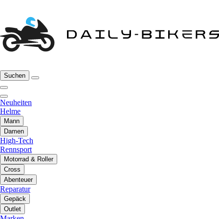
Suchen
Neuheiten
Helme
Mann
Damen
High-Tech
Rennsport
Motorrad & Roller
Cross
Abenteuer
Reparatur
Gepäck
Outlet
Marken