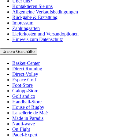
Über uns?
Kontaktieren Sie uns
Allgemeine Verkaufsbedingungen
Rückgabe & Erstattung
Impressum
Zahlungsarten
Lieferkosten und Versandoptionen
Hinweis zum Datenschutz
Unsere Geschäfte
Basket-Center
Direct Running
Direct-Volley
Espace Golf
Foot-Store
Galopp-Store
Golf and co
Handball-Store
House of Rugby
La sellerie de Maé
Made in Paradis
Nauti-wave
On-Fight
Padel-Expert