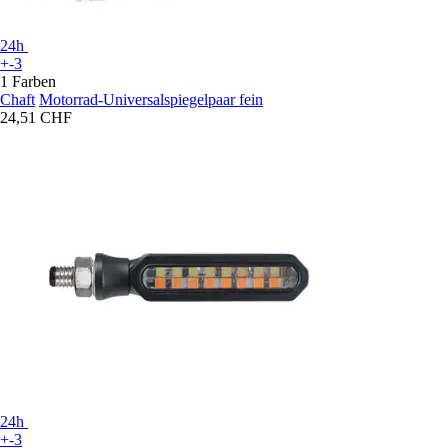
24h
+-3
1 Farben
Chaft
Motorrad-Universalspiegelpaar fein
24,51 CHF
24h
+-3