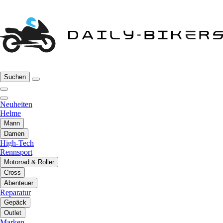
Suchen
Neuheiten
Helme
Mann
Damen
High-Tech
Rennsport
Motorrad & Roller
Cross
Abenteuer
Reparatur
Gepäck
Outlet
Marken