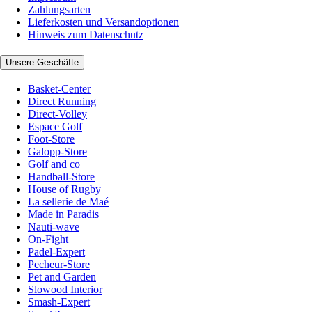
Zahlungsarten
Lieferkosten und Versandoptionen
Hinweis zum Datenschutz
Unsere Geschäfte
Basket-Center
Direct Running
Direct-Volley
Espace Golf
Foot-Store
Galopp-Store
Golf and co
Handball-Store
House of Rugby
La sellerie de Maé
Made in Paradis
Nauti-wave
On-Fight
Padel-Expert
Pecheur-Store
Pet and Garden
Slowood Interior
Smash-Expert