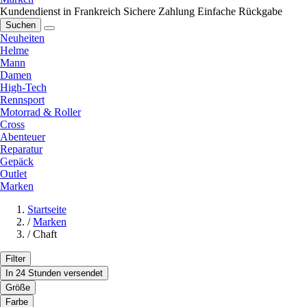
Kundendienst in Frankreich
Sichere Zahlung
Einfache Rückgabe
Suchen
Neuheiten
Helme
Mann
Damen
High-Tech
Rennsport
Motorrad & Roller
Cross
Abenteuer
Reparatur
Gepäck
Outlet
Marken
Startseite
/
Marken
/
Chaft
Filter
In 24 Stunden versendet
Größe
Farbe