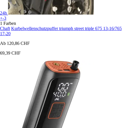
24h
+-3
1 Farben
Chaft
Kurbelwellenschutzpuffer triumph street triple 675 13-16/765
17-20
Ab
120,86 CHF
69,39 CHF