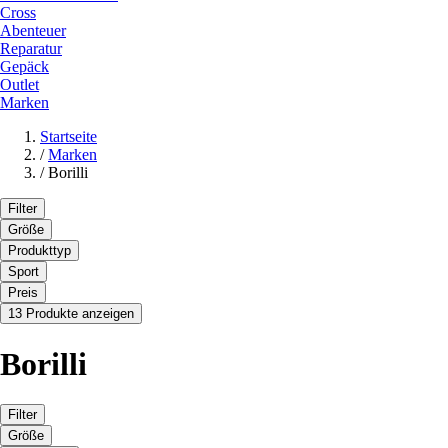
Cross
Abenteuer
Reparatur
Gepäck
Outlet
Marken
Startseite
/
Marken
/
Borilli
Filter
Größe
Produkttyp
Sport
Preis
13 Produkte anzeigen
Borilli
Filter
Größe