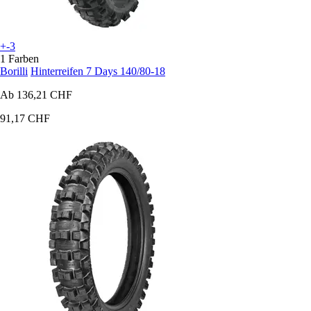
+-3
1 Farben
Borilli
Hinterreifen 7 Days 140/80-18
Ab
136,21 CHF
91,17 CHF