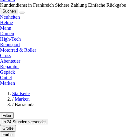
Kundendienst in Frankreich
Sichere Zahlung
Einfache Rückgabe
Suchen
Neuheiten
Helme
Mann
Damen
High-Tech
Rennsport
Motorrad & Roller
Cross
Abenteuer
Reparatur
Gepäck
Outlet
Marken
Startseite
/
Marken
/
Barracuda
Filter
In 24 Stunden versendet
Größe
Farbe