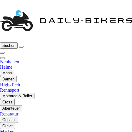
Suchen
Neuheiten
Helme
Mann
Damen
High-Tech
Rennsport
Motorrad & Roller
Cross
Abenteuer
Reparatur
Gepäck
Outlet
Marken