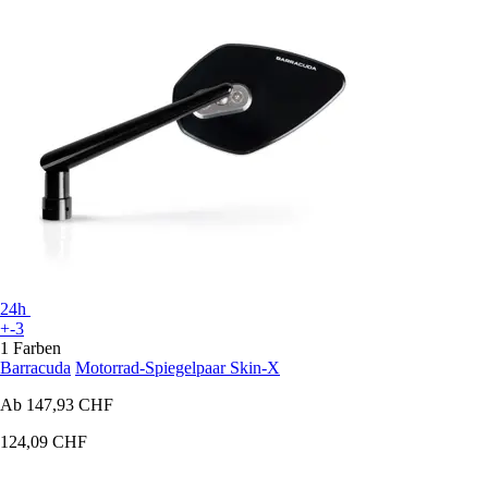
24h
+-3
1 Farben
Barracuda
Motorrad-Spiegelpaar Skin-X
Ab
147,93 CHF
124,09 CHF