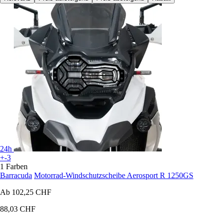
24h
+-3
1 Farben
Barracuda
Motorrad-Windschutzscheibe Aerosport R 1250GS
Ab
102,25 CHF
88,03 CHF