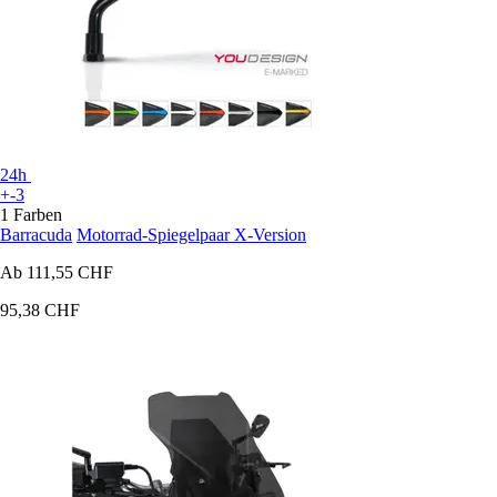
24h
+-3
1 Farben
Barracuda
Motorrad-Spiegelpaar X-Version
Ab
111,55 CHF
95,38 CHF