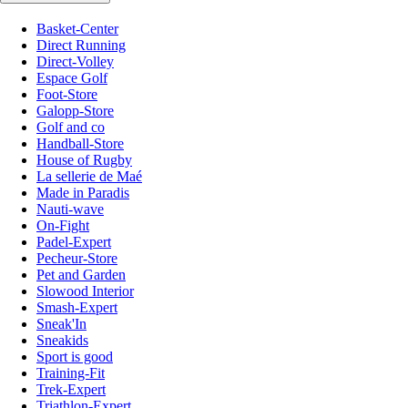
Basket-Center
Direct Running
Direct-Volley
Espace Golf
Foot-Store
Galopp-Store
Golf and co
Handball-Store
House of Rugby
La sellerie de Maé
Made in Paradis
Nauti-wave
On-Fight
Padel-Expert
Pecheur-Store
Pet and Garden
Slowood Interior
Smash-Expert
Sneak'In
Sneakids
Sport is good
Training-Fit
Trek-Expert
Triathlon-Expert