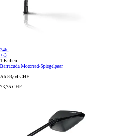
24h
+-3
1 Farben
Barracuda
Motorrad-Spiegelpaar
Ab
83,64 CHF
73,35 CHF