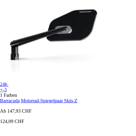
24h
+-3
1 Farben
Barracuda
Motorrad-Spiegelpaar Skin-Z
Ab
147,93 CHF
124,09 CHF