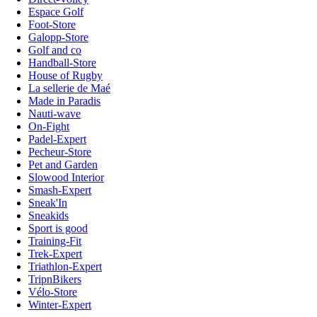
Espace Golf
Foot-Store
Galopp-Store
Golf and co
Handball-Store
House of Rugby
La sellerie de Maé
Made in Paradis
Nauti-wave
On-Fight
Padel-Expert
Pecheur-Store
Pet and Garden
Slowood Interior
Smash-Expert
Sneak'In
Sneakids
Sport is good
Training-Fit
Trek-Expert
Triathlon-Expert
TripnBikers
Vélo-Store
Winter-Expert