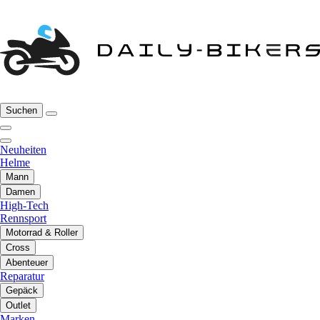
Suchen
Neuheiten
Helme
Mann
Damen
High-Tech
Rennsport
Motorrad & Roller
Cross
Abenteuer
Reparatur
Gepäck
Outlet
Marken