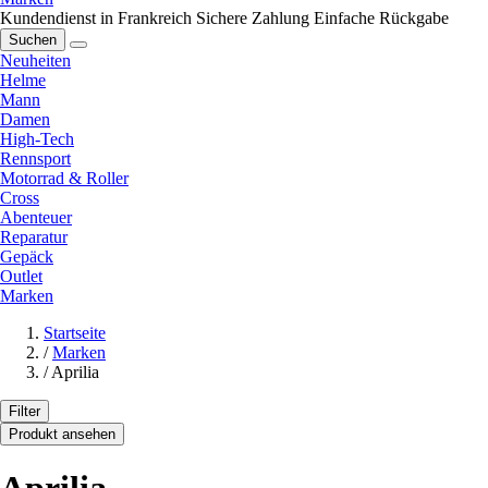
Kundendienst in Frankreich
Sichere Zahlung
Einfache Rückgabe
Suchen
Neuheiten
Helme
Mann
Damen
High-Tech
Rennsport
Motorrad & Roller
Cross
Abenteuer
Reparatur
Gepäck
Outlet
Marken
Startseite
/
Marken
/
Aprilia
Filter
Produkt ansehen