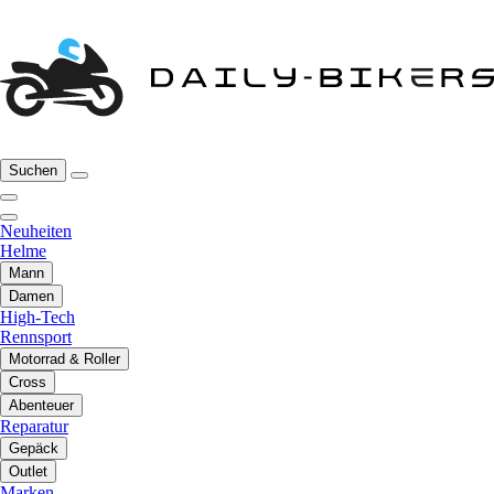
Suchen
Neuheiten
Helme
Mann
Damen
High-Tech
Rennsport
Motorrad & Roller
Cross
Abenteuer
Reparatur
Gepäck
Outlet
Marken