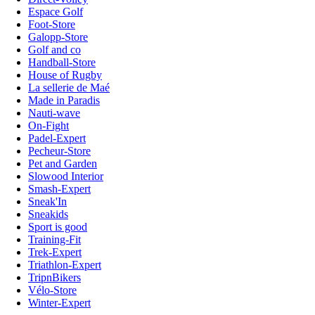
Espace Golf
Foot-Store
Galopp-Store
Golf and co
Handball-Store
House of Rugby
La sellerie de Maé
Made in Paradis
Nauti-wave
On-Fight
Padel-Expert
Pecheur-Store
Pet and Garden
Slowood Interior
Smash-Expert
Sneak'In
Sneakids
Sport is good
Training-Fit
Trek-Expert
Triathlon-Expert
TripnBikers
Vélo-Store
Winter-Expert