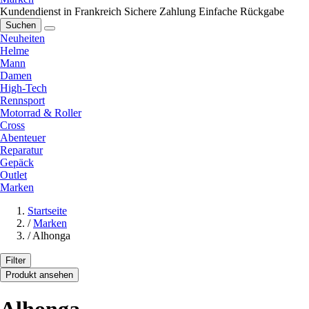
Kundendienst in Frankreich
Sichere Zahlung
Einfache Rückgabe
Suchen
Neuheiten
Helme
Mann
Damen
High-Tech
Rennsport
Motorrad & Roller
Cross
Abenteuer
Reparatur
Gepäck
Outlet
Marken
Startseite
/
Marken
/
Alhonga
Filter
Produkt ansehen