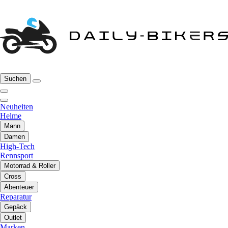
Suchen
Neuheiten
Helme
Mann
Damen
High-Tech
Rennsport
Motorrad & Roller
Cross
Abenteuer
Reparatur
Gepäck
Outlet
Marken