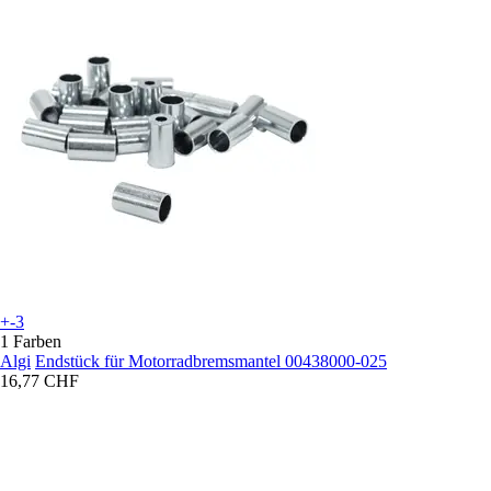
+-3
1 Farben
Algi
Endstück für Motorradbremsmantel 00438000-025
16,77 CHF