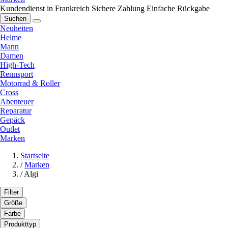
Kundendienst in Frankreich
Sichere Zahlung
Einfache Rückgabe
Suchen
Neuheiten
Helme
Mann
Damen
High-Tech
Rennsport
Motorrad & Roller
Cross
Abenteuer
Reparatur
Gepäck
Outlet
Marken
Startseite
/
Marken
/
Algi
Filter
Größe
Farbe
Produkttyp