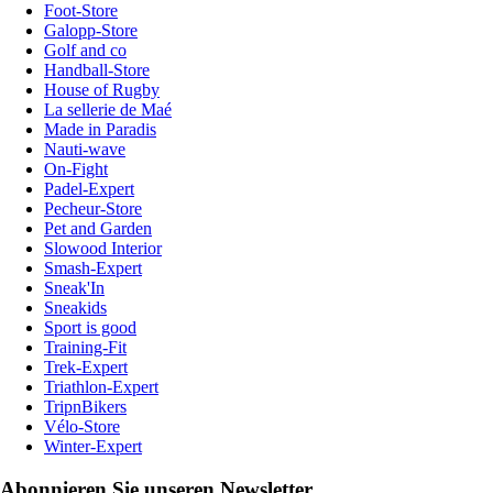
Foot-Store
Galopp-Store
Golf and co
Handball-Store
House of Rugby
La sellerie de Maé
Made in Paradis
Nauti-wave
On-Fight
Padel-Expert
Pecheur-Store
Pet and Garden
Slowood Interior
Smash-Expert
Sneak'In
Sneakids
Sport is good
Training-Fit
Trek-Expert
Triathlon-Expert
TripnBikers
Vélo-Store
Winter-Expert
Abonnieren Sie unseren Newsletter