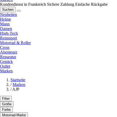
Kundendienst in Frankreich
Sichere Zahlung
Einfache Rückgabe
Suchen
Neuheiten
Helme
Mann
Damen
High-Tech
Rennsport
Motorrad & Roller
Cross
Abenteuer
Reparatur
Gepäck
Outlet
Marken
Startseite
/
Marken
/
AJP
Filter
Größe
Farbe
Motorrad-Marke