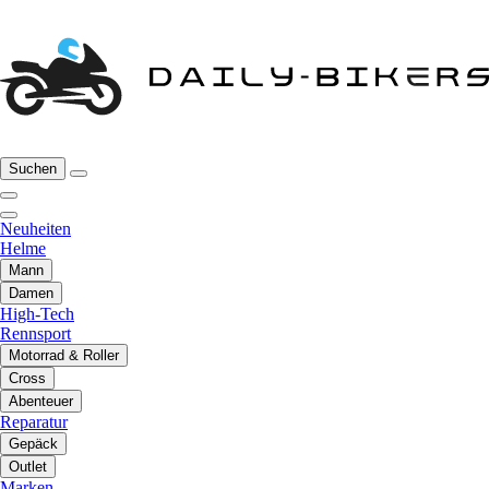
Suchen
Neuheiten
Helme
Mann
Damen
High-Tech
Rennsport
Motorrad & Roller
Cross
Abenteuer
Reparatur
Gepäck
Outlet
Marken