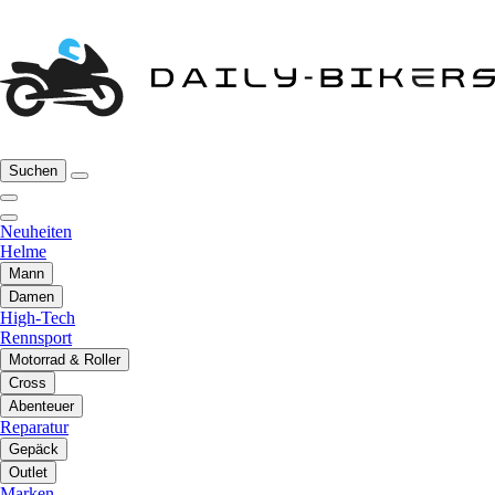
Suchen
Neuheiten
Helme
Mann
Damen
High-Tech
Rennsport
Motorrad & Roller
Cross
Abenteuer
Reparatur
Gepäck
Outlet
Marken