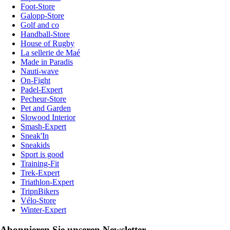
Foot-Store
Galopp-Store
Golf and co
Handball-Store
House of Rugby
La sellerie de Maé
Made in Paradis
Nauti-wave
On-Fight
Padel-Expert
Pecheur-Store
Pet and Garden
Slowood Interior
Smash-Expert
Sneak'In
Sneakids
Sport is good
Training-Fit
Trek-Expert
Triathlon-Expert
TripnBikers
Vélo-Store
Winter-Expert
Abonnieren Sie unseren Newsletter