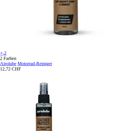
+-2
2 Farben
Airolube
Motorrad-Reiniger
12,72 CHF