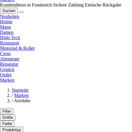
Kundendienst in Frankreich
Sichere Zahlung
Einfache Rückgabe
Suchen
Neuheiten
Helme
Mann
Damen
High-Tech
Rennsport
Motorrad & Roller
Cross
Abenteuer
Reparatur
Gepäck
Outlet
Marken
Startseite
/
Marken
/
Airolube
Filter
Größe
Farbe
Produkttyp