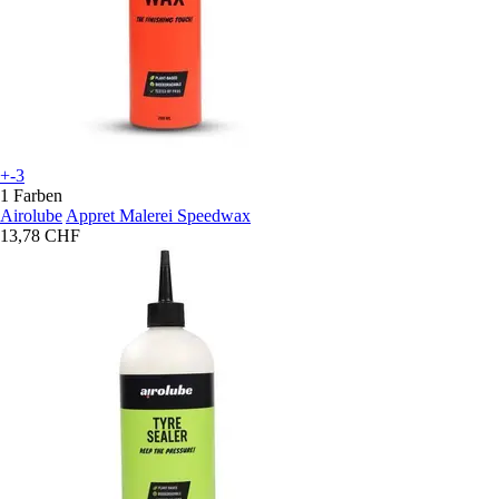
+-3
1 Farben
Airolube
Appret Malerei Speedwax
13,78 CHF