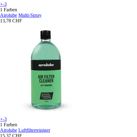
+-3
1 Farben
Airolube
Multi-Spray
13,78 CHF
+-3
1 Farben
Airolube
Luftfilterreiniger
15,37 CHF