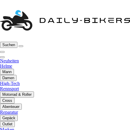
Suchen
Neuheiten
Helme
Mann
Damen
High-Tech
Rennsport
Motorrad & Roller
Cross
Abenteuer
Reparatur
Gepäck
Outlet
Marken