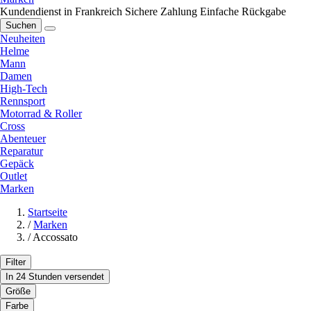
Kundendienst in Frankreich
Sichere Zahlung
Einfache Rückgabe
Suchen
Neuheiten
Helme
Mann
Damen
High-Tech
Rennsport
Motorrad & Roller
Cross
Abenteuer
Reparatur
Gepäck
Outlet
Marken
Startseite
/
Marken
/
Accossato
Filter
In 24 Stunden versendet
Größe
Farbe