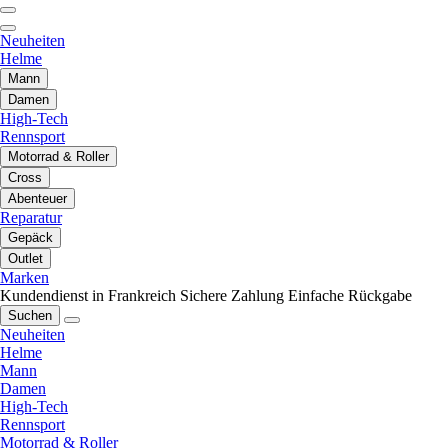
Neuheiten
Helme
Mann
Damen
High-Tech
Rennsport
Motorrad & Roller
Cross
Abenteuer
Reparatur
Gepäck
Outlet
Marken
Kundendienst in Frankreich
Sichere Zahlung
Einfache Rückgabe
Suchen
Neuheiten
Helme
Mann
Damen
High-Tech
Rennsport
Motorrad & Roller