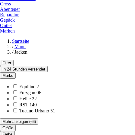
Cross
Abenteuer
Reparatur
Gepäck
Outlet
Marken
Startseite
/
Mann
/
Jacken
Filter
In 24 Stunden versendet
Marke
Equiline
2
Furygan
96
Helite
22
RST
140
Tucano Urbano
51
Mehr anzeigen
(66)
Größe
Farbe