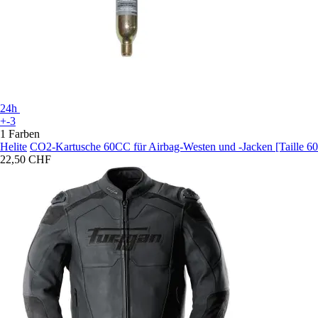
24h
+-3
1 Farben
Helite
CO2-Kartusche 60CC für Airbag-Westen und -Jacken [Taille 6
22,50 CHF