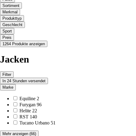
Sortiment
Merkmal
Produkttyp
Geschlecht
Sport
Preis
1264 Produkte anzeigen
Jacken
Filter
In 24 Stunden versendet
Marke
Equiline
2
Furygan
96
Helite
22
RST
140
Tucano Urbano
51
Mehr anzeigen
(66)