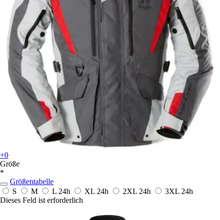
+0
Größe
*
Größentabelle
S
M
L
24h
XL
24h
2XL
24h
3XL
24h
Dieses Feld ist erforderlich