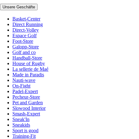
Unsere Geschäfte
Basket-Center
Direct Running
Direct-Volley
Espace Golf
Foot-Store
Galopp-Store
Golf and co
Handball-Store
House of Rugby
La sellerie de Maé
Made in Paradis
Nauti-wave
On-Fight
Padel-Expert
Pecheur-Store
Pet and Garden
Slowood Interior
Smash-Expert
Sneak'In
Sneakids
Sport is good
Training-Fit