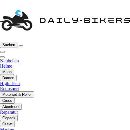
Suchen
Neuheiten
Helme
Mann
Damen
High-Tech
Rennsport
Motorrad & Roller
Cross
Abenteuer
Reparatur
Gepäck
Outlet
Marken