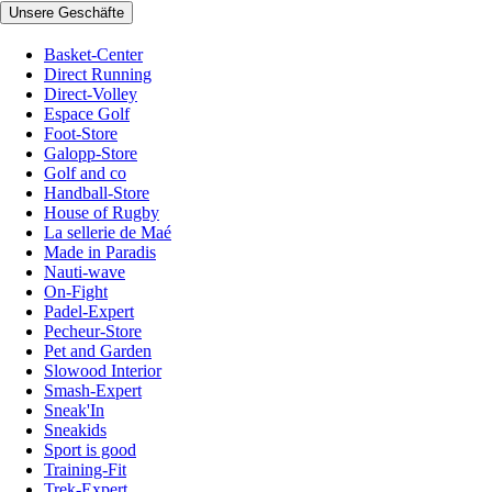
Unsere Geschäfte
Basket-Center
Direct Running
Direct-Volley
Espace Golf
Foot-Store
Galopp-Store
Golf and co
Handball-Store
House of Rugby
La sellerie de Maé
Made in Paradis
Nauti-wave
On-Fight
Padel-Expert
Pecheur-Store
Pet and Garden
Slowood Interior
Smash-Expert
Sneak'In
Sneakids
Sport is good
Training-Fit
Trek-Expert