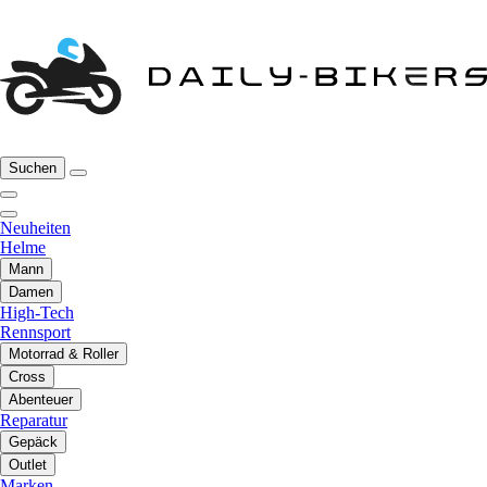
Suchen
Neuheiten
Helme
Mann
Damen
High-Tech
Rennsport
Motorrad & Roller
Cross
Abenteuer
Reparatur
Gepäck
Outlet
Marken