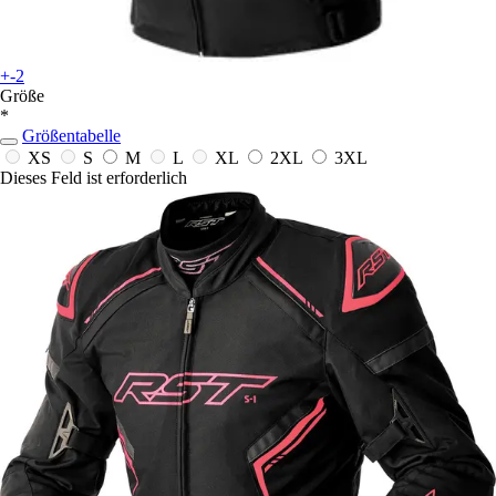
+-2
Größe
*
Größentabelle
XS
S
M
L
XL
2XL
3XL
Dieses Feld ist erforderlich