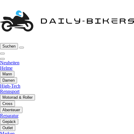
Suchen
Neuheiten
Helme
Mann
Damen
High-Tech
Rennsport
Motorrad & Roller
Cross
Abenteuer
Reparatur
Gepäck
Outlet
Marken