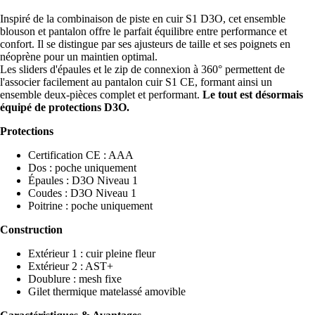
Inspiré de la combinaison de piste en cuir S1 D3O, cet ensemble
blouson et pantalon offre le parfait équilibre entre performance et
confort. Il se distingue par ses ajusteurs de taille et ses poignets en
néoprène pour un maintien optimal.
Les sliders d'épaules et le zip de connexion à 360° permettent de
l'associer facilement au pantalon cuir S1 CE, formant ainsi un
ensemble deux-pièces complet et performant.
Le tout est désormais
équipé de protections D3O.
Protections
Certification CE : AAA
Dos : poche uniquement
Épaules : D3O Niveau 1
Coudes : D3O Niveau 1
Poitrine : poche uniquement
Construction
Extérieur 1 : cuir pleine fleur
Extérieur 2 : AST+
Doublure : mesh fixe
Gilet thermique matelassé amovible