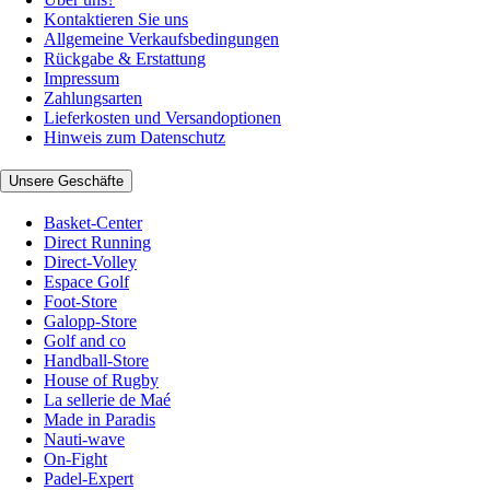
Kontaktieren Sie uns
Allgemeine Verkaufsbedingungen
Rückgabe & Erstattung
Impressum
Zahlungsarten
Lieferkosten und Versandoptionen
Hinweis zum Datenschutz
Unsere Geschäfte
Basket-Center
Direct Running
Direct-Volley
Espace Golf
Foot-Store
Galopp-Store
Golf and co
Handball-Store
House of Rugby
La sellerie de Maé
Made in Paradis
Nauti-wave
On-Fight
Padel-Expert