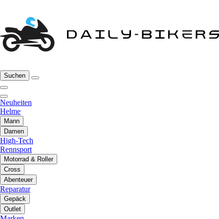
Suchen
Neuheiten
Helme
Mann
Damen
High-Tech
Rennsport
Motorrad & Roller
Cross
Abenteuer
Reparatur
Gepäck
Outlet
Marken