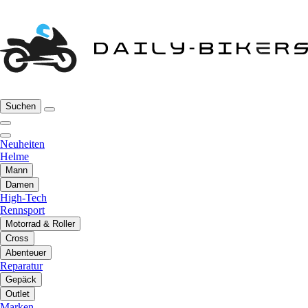
Suchen
Neuheiten
Helme
Mann
Damen
High-Tech
Rennsport
Motorrad & Roller
Cross
Abenteuer
Reparatur
Gepäck
Outlet
Marken