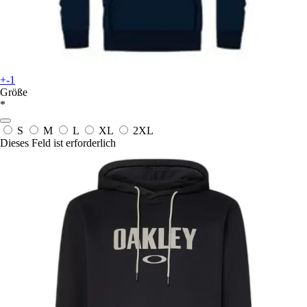
+-1
Größe
*
S
M
L
XL
2XL
Dieses Feld ist erforderlich