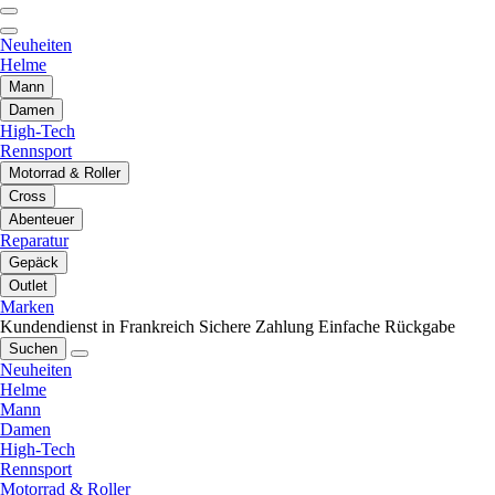
Neuheiten
Helme
Mann
Damen
High-Tech
Rennsport
Motorrad & Roller
Cross
Abenteuer
Reparatur
Gepäck
Outlet
Marken
Kundendienst in Frankreich
Sichere Zahlung
Einfache Rückgabe
Suchen
Neuheiten
Helme
Mann
Damen
High-Tech
Rennsport
Motorrad & Roller